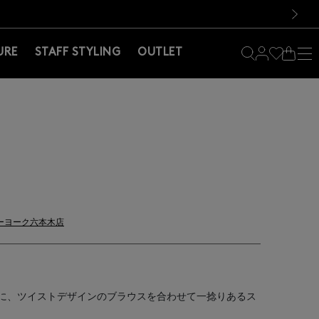
料！お買い物の際は会員登録を！
料！お買い物の際は会員登録を！
）
次の画像
URE
STAFF STYLING
OUTLET
ーヨーク六本木店
に、ツイストデザインのブラウスを合わせて一捻りあるス