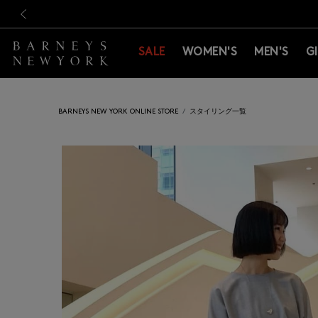
新規登録のお客様も対象！＜M
新規登録のお客様も対象！＜M
前の画像
SALE
WOMEN'S
MEN'S
G
BARNEYS NEW YORK ONLINE STORE
スタイリング一覧