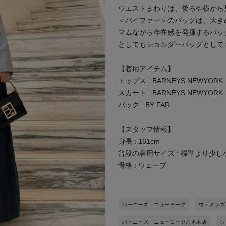
ウエストまわりは、後ろや横から
＜バイファー＞のバッグは、大き
マムながら存在感を発揮するバッ
としてもショルダーバッグとして
次の画像
【着用アイテム】
トップス : BARNEYS NEWYORK（s
スカート : BARNEYS NEWYORK（s
バッグ : BY FAR
【スタッフ情報】
身長 : 161cm
普段の着用サイズ : 標準より少
骨格 : ウェーブ
バーニーズ ニューヨーク
ウィメンズ
バーニーズ ニューヨーク六本木店
シ