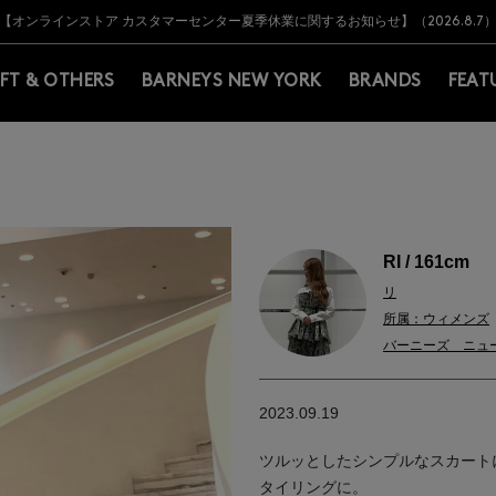
Y BARNEYS＞会員のお客様は11,000円（税込）以上のお買上げで常時送料無
Y BARNEYS＞会員のお客様は11,000円（税込）以上のお買上げで常時送料無
【オンラインストア カスタマーセンター夏季休業に関するお知らせ】（2026.8.7
【夏季休業に伴う返品・交換承り一時停止のお知らせ】（2026.8.5）
熊本県を中心とした地震の影響によるお荷物のお届けについて
【夏季休業に伴う出荷一時停止のお知らせ】(2026.8.7)
【夏季休業に伴う出荷一時停止のお知らせ】(2026.8.7)
【開催中】SUMMER SALEのご案内・ご注意事項
IFT & OTHERS
BARNEYS NEW YORK
BRANDS
FEAT
RI / 161cm
リ
所属：ウィメンズ
バーニーズ ニュ
2023.09.19
ツルッとしたシンプルなスカート
タイリングに。