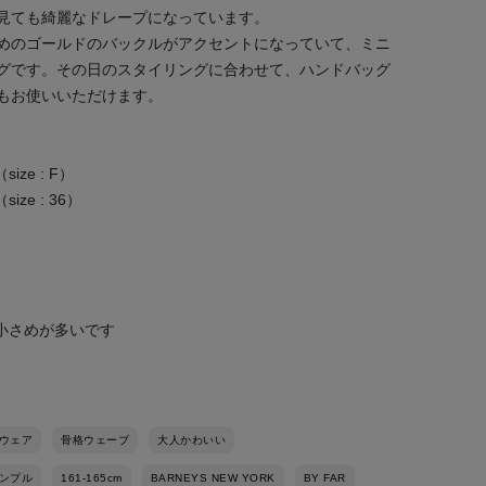
見ても綺麗なドレープになっています。
めのゴールドのバックルがアクセントになっていて、ミニ
グです。その日のスタイリングに合わせて、ハンドバッグ
もお使いいただけます。
ize : F）
ize : 36）
し小さめが多いです
ウェア
骨格ウェーブ
大人かわいい
ンプル
161-165cm
BARNEYS NEW YORK
BY FAR