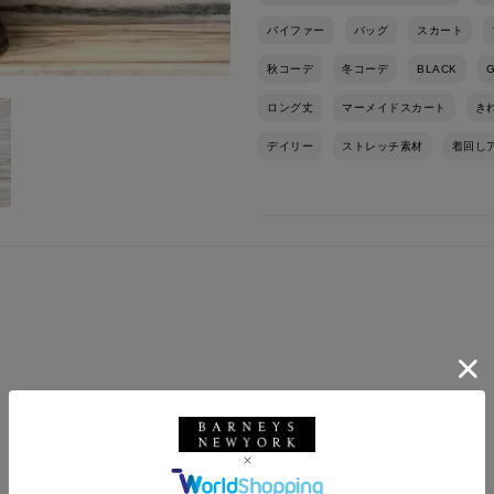
バイファー
バッグ
スカート
秋コーデ
冬コーデ
BLACK
ロング丈
マーメイドスカート
き
デイリー
ストレッチ素材
着回し