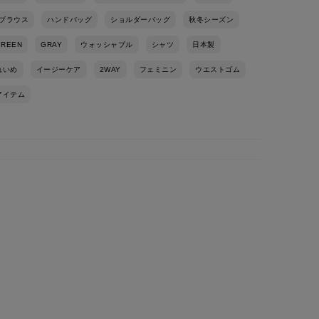
ブラウス
ハンドバッグ
ショルダーバッグ
秋冬シーズン
GREEN
GRAY
ウォッシャブル
シャツ
日本製
れいめ
イージーケア
2WAY
フェミニン
ウエストゴム
アイテム