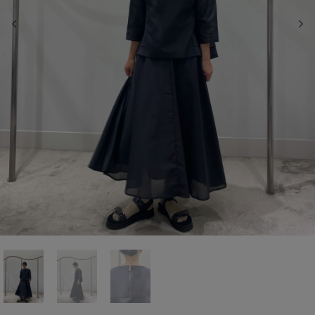
前の画像
次