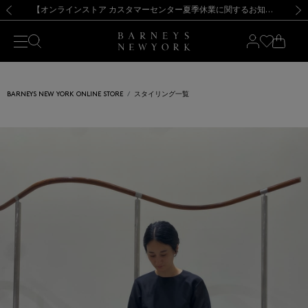
熊本県を中心とした地震の影響によるお荷物のお届けについて
【夏季休業に伴う出荷一時停止のお知らせ】(2026.8.7)
【夏季休業に伴う出荷一時停止のお知らせ】(2026.8.7)
【開催中】SUMMER SALEのご案内・ご注意事項
【オンラインストア カスタマーセンター夏季休業に関するお知らせ】（2026.8.7）
新規登録のお客様も対象！＜MY BARNEYS＞会員のお客様は11,000円（税込）以上のお買上げで常時送料無料！お買い物の際は会員登録を！
【夏季休業に伴う返品・交換承り一時停止のお知らせ】（2026.8.5）
新規登録のお客様も対象！＜MY BARNEYS＞会員のお客様は11,000円（税込）以上のお買上げで常時送料無料！お買い物の際は会員登録を！
前の画像
次の
BARNEYS NEW YORK ONLINE STORE
スタイリング一覧