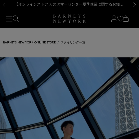
熊本県を中心とした地震の影響によるお荷物のお届けについて
【夏季休業に伴う出荷一時停止のお知らせ】(2026.8.7)
【夏季休業に伴う出荷一時停止のお知らせ】(2026.8.7)
【開催中】SUMMER SALEのご案内・ご注意事項
【オンラインストア カスタマーセンター夏季休業に関するお知らせ】（2026.8.7）
新規登録のお客様も対象！＜MY BARNEYS＞会員のお客様は11,000円（税込）以上のお買上げで常時送料無料！お買い物の際は会員登録を！
【夏季休業に伴う返品・交換承り一時停止のお知らせ】（2026.8.5）
新規登録のお客様も対象！＜MY BARNEYS＞会員のお客様は11,000円（税込）以上のお買上げで常時送料無料！お買い物の際は会員登録を！
前の画像
次の
BARNEYS NEW YORK ONLINE STORE
スタイリング一覧