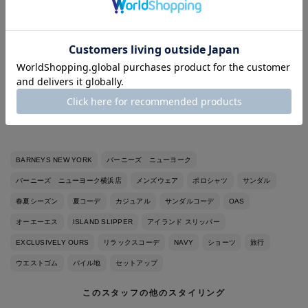
いただけます！
足元には＜アイランド スリッパー＞を合わせました。スエードタ
イプは肌あたりが柔らかくリラックスした履き心地がやみつきに
なります！
BARNEYS NEW YORK
バーニーズ ニューヨーク
バーニーズ ニューヨーク横浜店
メンズウェア
ポロシャツ
サンダル
春夏シーズン
夏コーデ
カジュアル
サンダルコーデ
OAS
オーエーエス
ISLAND SLIPPER
アイランド スリッパー
EXCLUSIVELY OURS
リラックスコーデ
NAVY
ショーツ
旅行
ウエストゴム
パイル地
セットアップ
このスタッフの他のスタイリング