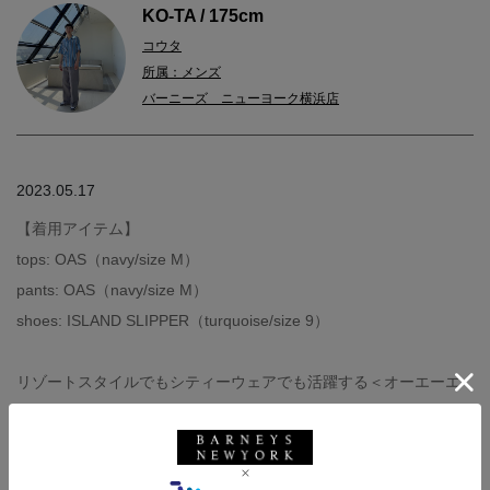
KO-TA / 175cm
コウタ
所属：メンズ
バーニーズ ニューヨーク横浜店
2023.05.17
【着用アイテム】
tops: OAS（navy/size M）
pants: OAS（navy/size M）
shoes: ISLAND SLIPPER（turquoise/size 9）
リゾートスタイルでもシティーウェアでも活躍する＜オーエーエ
ス＞のセットアップはパイル地の柔らかい着心地が特徴です。胸
元の開いたスキッパーポロは涼しげな印象を演出してくれます！
カラーバリエーションも豊富ですのでお好みのスタイルをお選び