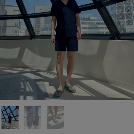
前の画像
次