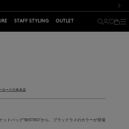
料！お買い物の際は会員登録を！
料！お買い物の際は会員登録を！
次の画像
URE
STAFF STYLING
OUTLET
ーヨーク六本木店
ットバッグ"BISTRO"から、ブラックラメのカラーが登場