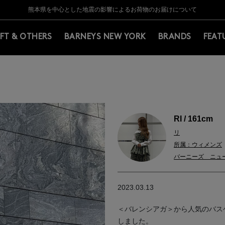
Y BARNEYS＞会員のお客様は11,000円（税込）以上のお買上げで常時送料無
Y BARNEYS＞会員のお客様は11,000円（税込）以上のお買上げで常時送料無
【夏季休業に伴う返品・交換承り一時停止のお知らせ】（2026.8.5）
【夏季休業に伴う返品・交換承り一時停止のお知らせ】（2026.8.5）
熊本県を中心とした地震の影響によるお荷物のお届けについて
【開催中】SUMMER SALEのご案内・ご注意事項
IFT & OTHERS
BARNEYS NEW YORK
BRANDS
FEAT
RI / 161cm
リ
所属：ウィメンズ
バーニーズ ニュ
2023.03.13
＜バレンシアガ＞から人気のバスケ
しました。