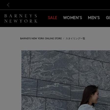
新規登録のお客様も対象！＜M
新規登録のお客様も対象！＜M
前の画像
SALE
WOMEN'S
MEN'S
G
BARNEYS NEW YORK ONLINE STORE
スタイリング一覧