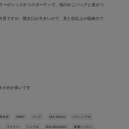
ラーがシックかつスポーティで、他のかごバッグと差がつ
な外見ですが、開き口が大きいので、見た目以上の収納力で
し小さめが多いです
本木店
2WAY
バッグ
161-165cm
バレンシアガ
デイリー
シンプル
BALENCIAGA
春夏シーズン