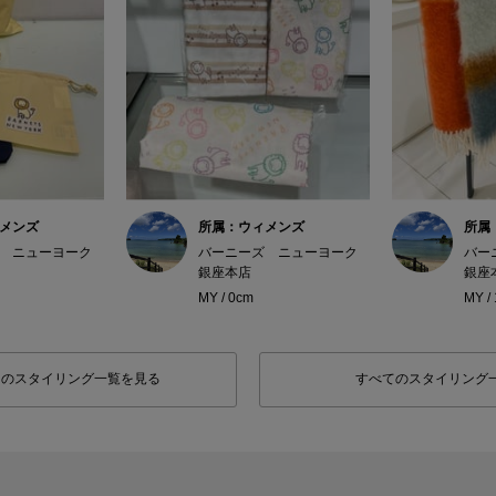
メンズ
所属：ウィメンズ
所属
 ニューヨーク
バーニーズ ニューヨーク
バー
銀座本店
銀座
MY / 0cm
MY /
フのスタイリング一覧を見る
すべてのスタイリング