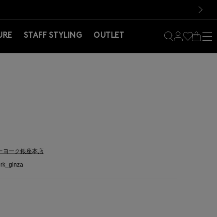
料！お買い物の際は会員登録を！
料！お買い物の際は会員登録を！
次の画像
URE
STAFF STYLING
OUTLET
ーヨーク銀座本店
rk_ginza