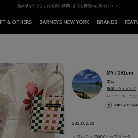
Y BARNEYS＞会員のお客様は11,000円（税込）以上のお買上げで常時送料無
Y BARNEYS＞会員のお客様は11,000円（税込）以上のお買上げで常時送料無
【夏季休業に伴う返品・交換承り一時停止のお知らせ】（2026.8.5）
【夏季休業に伴う返品・交換承り一時停止のお知らせ】（2026.8.5）
熊本県を中心とした地震の影響によるお荷物のお届けについて
【開催中】SUMMER SALEのご案内・ご注意事項
IFT & OTHERS
BARNEYS NEW YORK
BRANDS
FEAT
MY / 151cm
エム
所属：ウィメンズ
バーニーズ ニュ
barneysnewyo
2023.02.28
＜マルニ＞2WAYナップザック