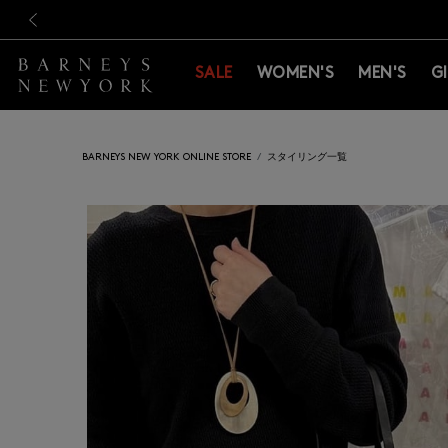
新規登録のお客様も対象！＜M
新規登録のお客様も対象！＜M
前の画像
SALE
WOMEN'S
MEN'S
G
BARNEYS NEW YORK ONLINE STORE
スタイリング一覧