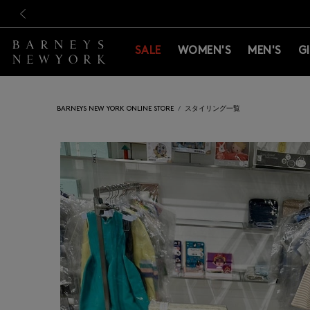
新規登録のお客様も対象！＜M
新規登録のお客様も対象！＜M
前の画像
SALE
WOMEN'S
MEN'S
G
BARNEYS NEW YORK ONLINE STORE
スタイリング一覧