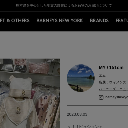
Y BARNEYS＞会員のお客様は11,000円（税込）以上のお買上げで常時送料無
Y BARNEYS＞会員のお客様は11,000円（税込）以上のお買上げで常時送料無
【夏季休業に伴う返品・交換承り一時停止のお知らせ】（2026.8.5）
【夏季休業に伴う返品・交換承り一時停止のお知らせ】（2026.8.5）
熊本県を中心とした地震の影響によるお荷物のお届けについて
【開催中】SUMMER SALEのご案内・ご注意事項
IFT & OTHERS
BARNEYS NEW YORK
BRANDS
FEAT
MY / 151cm
エム
所属：ウィメンズ
バーニーズ ニュ
barneysnewyo
2023.03.03
＜リリピュション＞