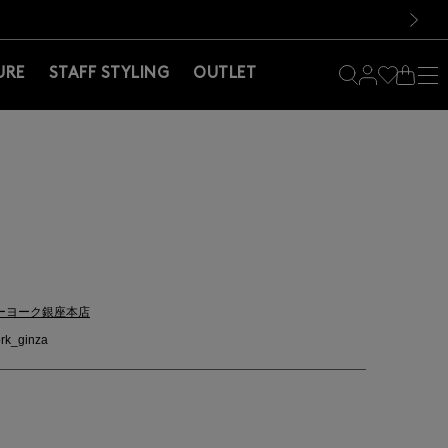
料！お買い物の際は会員登録を！
料！お買い物の際は会員登録を！
次の画像
URE
STAFF STYLING
OUTLET
ーヨーク銀座本店
rk_ginza