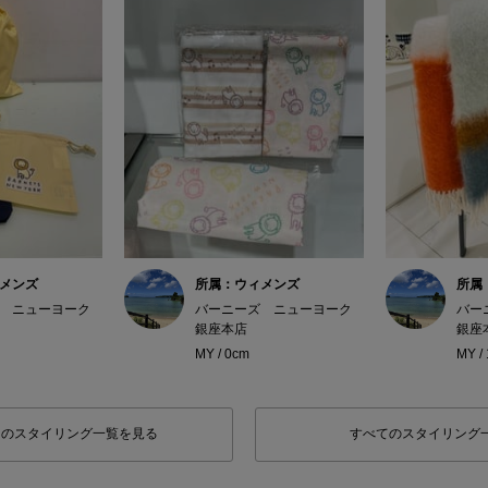
メンズ
所属：ウィメンズ
所属
 ニューヨーク
バーニーズ ニューヨーク
バー
銀座本店
銀座
MY / 0cm
MY /
フのスタイリング一覧を見る
すべてのスタイリング