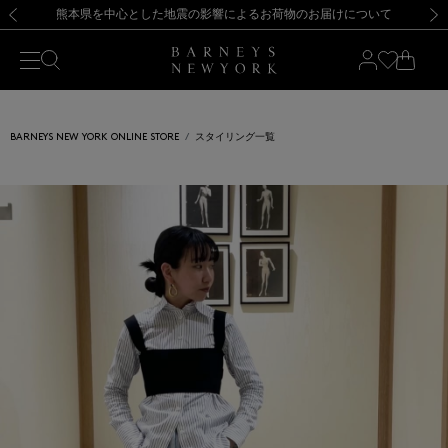
熊本県を中心とした地震の影響によるお荷物のお届けについて
【開催中】SUMMER SALEのご案内・ご注意事項
新規登録のお客様も対象！＜MY BARNEYS＞会員のお客様は11,000円（税込）以上のお買上げで常時送料無料！お買い物の際は会員登録を！
【夏季休業に伴う返品・交換承り一時停止のお知らせ】（2026.8.5）
新規登録のお客様も対象！＜MY BARNEYS＞会員のお客様は11,000円（税込）以上のお買上げで常時送料無料！お買い物の際は会員登録を！
【夏季休業に伴う返品・交換承り一時停止のお知らせ】（2026.8.5）
前の画像
次の
BARNEYS NEW YORK ONLINE STORE
スタイリング一覧