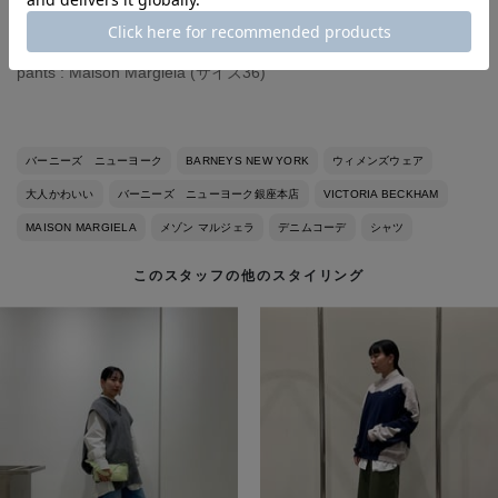
tops : VICTORIA BECKHAM (サイズ8)
shirts : MADISON BLUE (サイズ0)
pants : Maison Margiela (サイズ36)
バーニーズ ニューヨーク
BARNEYS NEW YORK
ウィメンズウェア
大人かわいい
バーニーズ ニューヨーク銀座本店
VICTORIA BECKHAM
MAISON MARGIELA
メゾン マルジェラ
デニムコーデ
シャツ
このスタッフの他のスタイリング