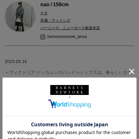
nao / 159cm
ナオ
所属：ウィメンズ
バーニーズ ニューヨーク銀座本店
barneysnewyork_ginza
2023.03.16
＜ヴィクトリア ベッカム＞のバンドゥトップスは、春らしいカラ
ーのアイテムと合わせたときにコーディネートが引き締まるので
気に入っています◎
素材にハリがあるコンパクトなつくりなので、上半身にボリュー
ムが出るのが苦手な方もスッキリ着用できます。
ドレスやジャケットのインナーとして使うのも◎