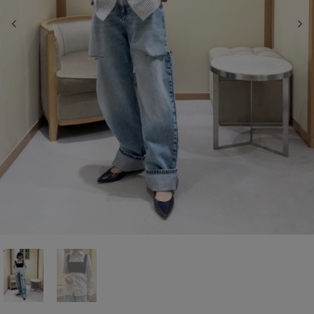
前の画像
次