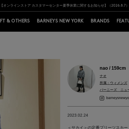
Y BARNEYS＞会員のお客様は11,000円（税込）以上のお買上げで常時送料無
Y BARNEYS＞会員のお客様は11,000円（税込）以上のお買上げで常時送料無
【オンラインストア カスタマーセンター夏季休業に関するお知らせ】（2026.8.7
【夏季休業に伴う返品・交換承り一時停止のお知らせ】（2026.8.5）
熊本県を中心とした地震の影響によるお荷物のお届けについて
【夏季休業に伴う出荷一時停止のお知らせ】(2026.8.7)
【夏季休業に伴う出荷一時停止のお知らせ】(2026.8.7)
【開催中】SUMMER SALEのご案内・ご注意事項
IFT & OTHERS
BARNEYS NEW YORK
BRANDS
FEAT
nao / 159cm
ナオ
所属：ウィメンズ
バーニーズ ニュ
barneysnewyo
2023.02.24
＜サカイ＞の定番プリーツスカー