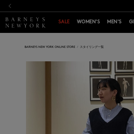
新規登録のお客様も対象！＜M
新規登録のお客様も対象！＜M
前の画像
SALE
WOMEN'S
MEN'S
G
BARNEYS NEW YORK ONLINE STORE
スタイリング一覧