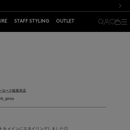
料！お買い物の際は会員登録を！
料！お買い物の際は会員登録を！
）
次の画像
URE
STAFF STYLING
OUTLET
ーヨーク銀座本店
rk_ginza
トをメインにスタイリングしました◎