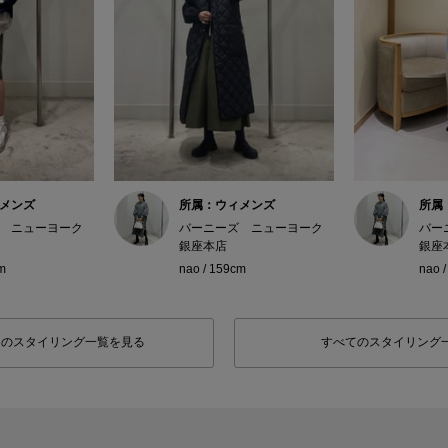
メンズ
所属：ウィメンズ
所属
 ニューヨーク
バーニーズ ニューヨーク
バー
銀座本店
銀座
m
nao / 159cm
nao 
フのスタイリング一覧を見る
すべてのスタイリング