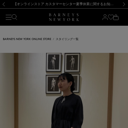
熊本県を中心とした地震の影響によるお荷物のお届けについて
【夏季休業に伴う出荷一時停止のお知らせ】(2026.8.7)
【夏季休業に伴う出荷一時停止のお知らせ】(2026.8.7)
【開催中】SUMMER SALEのご案内・ご注意事項
【オンラインストア カスタマーセンター夏季休業に関するお知らせ】（2026.8.7）
新規登録のお客様も対象！＜MY BARNEYS＞会員のお客様は11,000円（税込）以上のお買上げで常時送料無料！お買い物の際は会員登録を！
【夏季休業に伴う返品・交換承り一時停止のお知らせ】（2026.8.5）
新規登録のお客様も対象！＜MY BARNEYS＞会員のお客様は11,000円（税込）以上のお買上げで常時送料無料！お買い物の際は会員登録を！
前の画像
次の
BARNEYS NEW YORK ONLINE STORE
スタイリング一覧