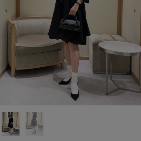
前の画像
次