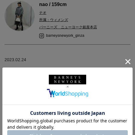
nao / 159cm
ナオ
所属：ウィメンズ
バーニーズ ニューヨーク銀座本店
barneysnewyork_ginza
2023.02.24
＜ジャックムス＞のハンドバッグは、座った時に膝の上に収まる
上品なサイズでドレスとも相性が良いです◎
写真2枚目の様にショルダーバッグとしてもお使いいただけます。
＜ネブローニ＞のパンプスはポインテッドトゥと華奢なヒールで
フェミニンな印象にまとまります。