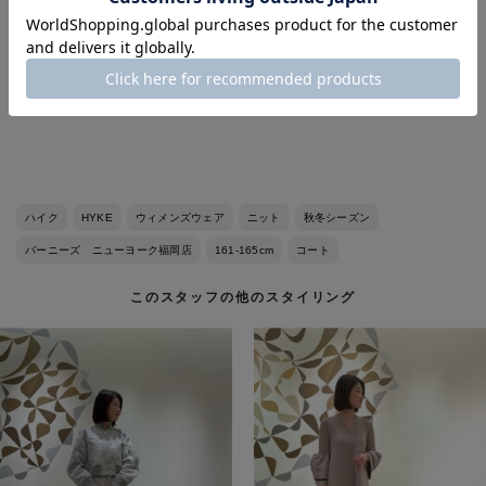
着用サイズ
coat:HYKE サイズ1
knit:HYKE サイズ1
その他私物
ハイク
HYKE
ウィメンズウェア
ニット
秋冬シーズン
バーニーズ ニューヨーク福岡店
161-165cm
コート
このスタッフの他のスタイリング