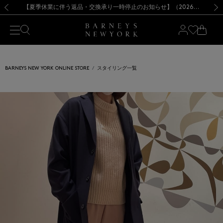
熊本県を中心とした地震の影響によるお荷物のお届けについて
【開催中】SUMMER SALEのご案内・ご注意事項
新規登録のお客様も対象！＜MY BARNEYS＞会員のお客様は11,000円（税込）以上のお買上げで常時送料無料！お買い物の際は会員登録を！
【夏季休業に伴う返品・交換承り一時停止のお知らせ】（2026.8.5）
新規登録のお客様も対象！＜MY BARNEYS＞会員のお客様は11,000円（税込）以上のお買上げで常時送料無料！お買い物の際は会員登録を！
【夏季休業に伴う返品・交換承り一時停止のお知らせ】（2026.8.5）
前の画像
次の
BARNEYS NEW YORK ONLINE STORE
スタイリング一覧