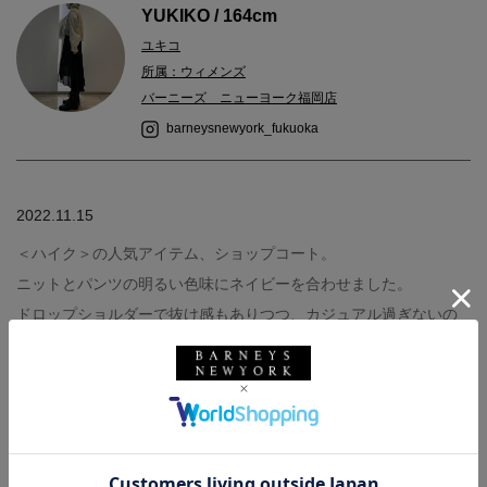
YUKIKO / 164cm
ユキコ
所属：ウィメンズ
バーニーズ ニューヨーク福岡店
barneysnewyork_fukuoka
2022.11.15
＜ハイク＞の人気アイテム、ショップコート。
ニットとパンツの明るい色味にネイビーを合わせました。
ドロップショルダーで抜け感もありつつ、カジュアル過ぎないの
で、色々なコーディネートに合わせられます。
ベルトがアクセントで横や後ろから見たシルエットもキレイ。
とにかく軽いこともポイントの高い、名品コートです◎