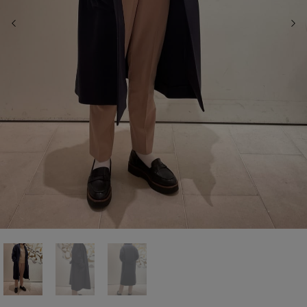
前の画像
次