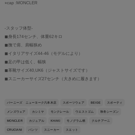
⭐︎cap :MONCLER
-スタッフ体型-
◼︎身長174センチ、体重62キロ
◼︎撫で肩、肩幅狭め
◼︎イタリアサイズ44-46（モデルにより）
◼︎足の甲は低く、幅狭
◼︎革靴サイズ40,UK6（ジャストサイズです）
◼︎スニーカーサイズ27センチ（大きめに履きます）
バーニーズ ニューヨーク六本木店
スポーツウェア
BEIGE
スポーティ
メンズウェア
カシミヤ
モンクレール
ウエストゴム
秋冬シーズン
MONCLER
カジュアル
KHAKI
モノグラム柄
クルチアーニ
CRUCIANI
パンツ
スニーカー
スエット