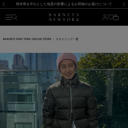
熊本県を中心とした地震の影響によるお荷物のお届けについて
【開催中】SUMMER SALEのご案内・ご注意事項
新規登録のお客様も対象！＜MY BARNEYS＞会員のお客様は11,000円（税込）以上のお買上げで常時送料無料！お買い物の際は会員登録を！
【夏季休業に伴う返品・交換承り一時停止のお知らせ】（2026.8.5）
新規登録のお客様も対象！＜MY BARNEYS＞会員のお客様は11,000円（税込）以上のお買上げで常時送料無料！お買い物の際は会員登録を！
【夏季休業に伴う返品・交換承り一時停止のお知らせ】（2026.8.5）
前の画像
次の
BARNEYS NEW YORK ONLINE STORE
スタイリング一覧