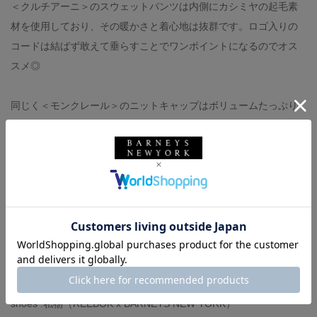
＜クルチアーニ＞のスウェットパンツは内側にカシミヤの起毛素
材を使用しており、その暖かさと着心地は抜群です。ロゴ入りの
コードは結ばず敢えて垂らすことでワンポイントになるのでオス
スメ◎
同じく＜モンクレール＞のニットキャップはボリュームたっぷり
のシルエットがかわいい逸品。
小物にこだわると、カジュアルなコーディネートが引き締まりま
す。
お散歩や買い出しに、気分の上がるカラフルなスタイリングはい
かがでしょうか。
outer :MONCLER（掲載品はカラー違い、着用サイズ 1）
⭐︎pants :CRUCIANI（着用サイズ 46）
shoes :私物（REEBOK x BARNEYS NEW YORK）