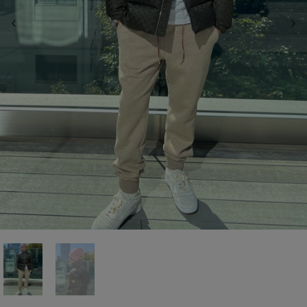
前の画像
次