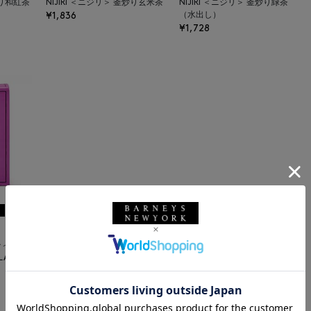
炒り和紅茶
NIJIRI ＜ニジリ＞ 釜炒り玄米茶
NIJIRI ＜ニジリ＞ 釜炒り緑茶
¥1,836
（水出し）
¥1,728
ティーテ
LACKBE