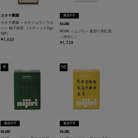
カネ十農園
返品不可
カネ十農園 ＜カネジュウノウエ
NIJIRI
ン＞ 柚子抹茶 （スティック2g×
NIJIRI ＜ニジリ＞ 釜炒り和紅茶
10P）
（水出し）
¥1,620
¥1,728
9
10
返品不可
返品不可
NIJIRI
NIJIRI