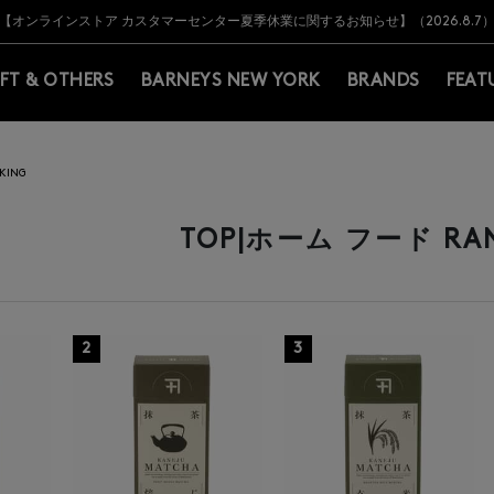
Y BARNEYS＞会員のお客様は11,000円（税込）以上のお買上げで常時送料無
Y BARNEYS＞会員のお客様は11,000円（税込）以上のお買上げで常時送料無
【オンラインストア カスタマーセンター夏季休業に関するお知らせ】（2026.8.7
【夏季休業に伴う返品・交換承り一時停止のお知らせ】（2026.8.5）
熊本県を中心とした地震の影響によるお荷物のお届けについて
【夏季休業に伴う出荷一時停止のお知らせ】(2026.8.7)
【夏季休業に伴う出荷一時停止のお知らせ】(2026.8.7)
【開催中】SUMMER SALEのご案内・ご注意事項
IFT & OTHERS
BARNEYS NEW YORK
BRANDS
FEAT
KING
TOP|ホーム フード RA
2
3