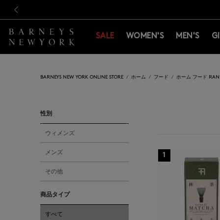
新規登録のお客様も対象！＜M
新規登録のお客様も対象！＜M
前の画像
SALE
WOMEN'S
MEN'S
G
BARNEYS NEW YORK ONLINE STORE
ホーム
フード
ホーム フード RAN
性別
ウィメンズ
メンズ
1
その他
商品タイプ
すべて