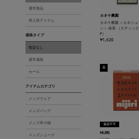
通常商品
カネ十農園
再入荷アイテム
カネ十農園 ＜カネジュ
ン＞ 抹茶 （スティック2
P）
価格タイプ
¥1,620
指定なし
通常価格
6
セール
アイテムカテゴリ
メンズウェア
メンズバッグ
メンズ革小物
返品不可
NIJIRI
メンズシューズ