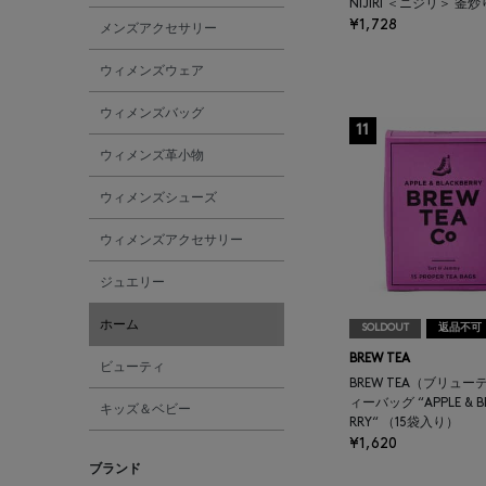
NIJIRI ＜ニジリ＞ 釜
¥1,728
メンズアクセサリー
ウィメンズウェア
ウィメンズバッグ
11
ウィメンズ革小物
ウィメンズシューズ
ウィメンズアクセサリー
ジュエリー
ホーム
SOLDOUT
返品不可
BREW TEA
ビューティ
BREW TEA（ブリュー
ィーバッグ “APPLE & B
キッズ＆ベビー
RRY“ （15袋入り）
¥1,620
ブランド