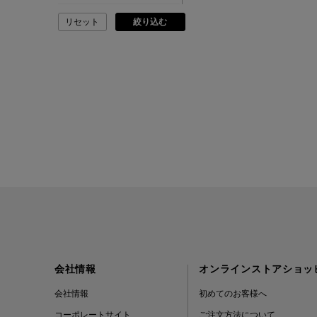
リセット
絞り込む
ADVISORY BOARD
CRYSTALS
AESOP
AETA
AKIKO OGAWA.
ALBERT THURSTON
ALESSANDRO
GHERARDI
会社情報
オンラインストアショッ
ALL THE WAYS TO SAY
会社情報
初めてのお客様へ
コーポレートサイト
ご注文方法について