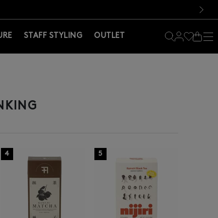
料！お買い物の際は会員登録を！
料！お買い物の際は会員登録を！
）
次の画像
URE
STAFF STYLING
OUTLET
NKING
4
5