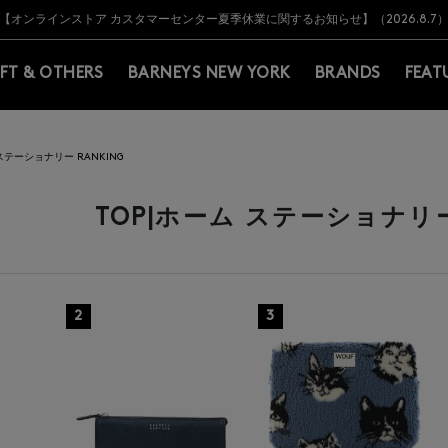
Y BARNEYS＞会員のお客様は11,000円（税込）以上のお買上げで常時送料無
Y BARNEYS＞会員のお客様は11,000円（税込）以上のお買上げで常時送料無
【オンラインストア カスタマーセンター夏季休業に関するお知らせ】（2026.8.7
【夏季休業に伴う返品・交換承り一時停止のお知らせ】（2026.8.5）
熊本県を中心とした地震の影響によるお荷物のお届けについて
【夏季休業に伴う出荷一時停止のお知らせ】(2026.8.7)
【夏季休業に伴う出荷一時停止のお知らせ】(2026.8.7)
【開催中】SUMMER SALEのご案内・ご注意事項
IFT & OTHERS
BARNEYS NEW YORK
BRANDS
FEAT
ステーショナリー RANKING
TOP|ホーム ステーショナリー 
2
3