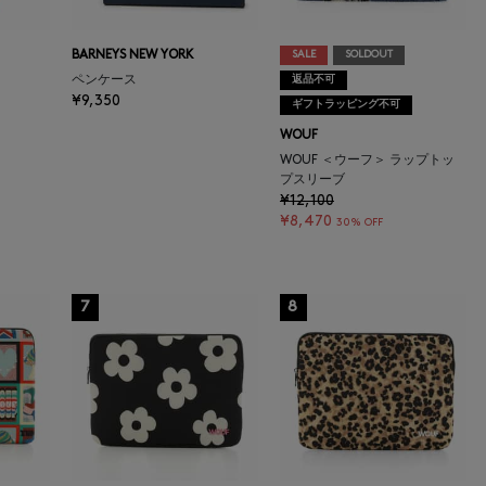
BARNEYS NEW YORK
SALE
SOLDOUT
ペンケース
返品不可
¥9,350
ギフトラッピング不可
WOUF
WOUF ＜ウーフ＞ ラップトッ
プスリーブ
¥12,100
¥8,470
30% OFF
7
8