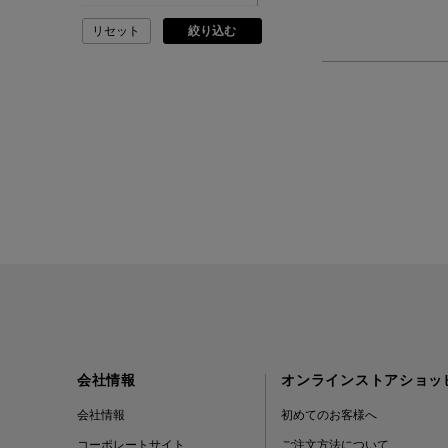
リセット
絞り込む
ADVISORY BOARD
CRYSTALS
AESOP
AETA
AKIKO OGAWA.
ALBERT THURSTON
ALESSANDRO
GHERARDI
会社情報
オンラインストアショッ
ALL THE WAYS TO SAY
会社情報
初めてのお客様へ
コーポレートサイト
ご注文方法について