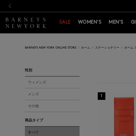
新規登録のお客様も対象！＜M
新規登録のお客様も対象！＜M
前の画像
SALE
WOMEN'S
MEN'S
G
BARNEYS NEW YORK ONLINE STORE
ホーム
ステーショナリー
ホーム 
性別
ウィメンズ
メンズ
1
その他
商品タイプ
すべて