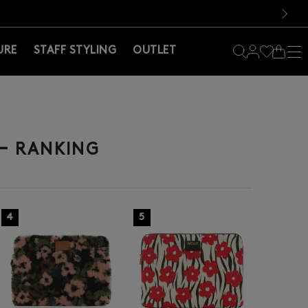
料！お買い物の際は会員登録を！
料！お買い物の際は会員登録を！
）
次の画像
URE
STAFF STYLING
OUTLET
RANKING
4
5