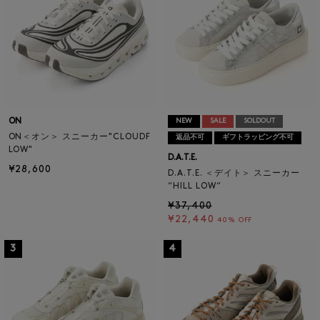
ON
NEW
SALE
SOLDOUT
ON＜オン＞ スニーカー"CLOUDF
返品不可
ギフトラッピング不可
LOW"
D.A.T.E.
¥28,600
D.A.T.E. ＜デイト＞ スニーカー
“HILL LOW“
¥37,400
¥22,440
40% OFF
3
4