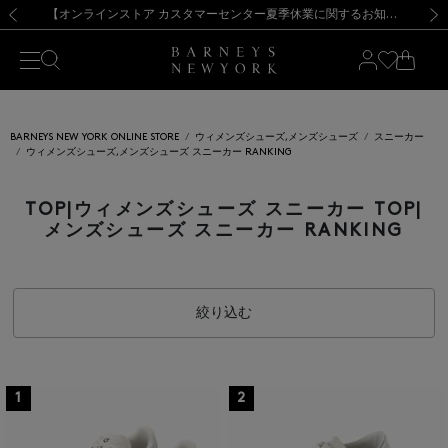
熊本県を中心とした地震の影響によるお荷物のお届けについて
【夏季休業に伴う出荷一時停止のお知らせ】(2026.8.7)
【夏季休業に伴う出荷一時停止のお知らせ】(2026.8.7)
【開催中】SUMMER SALEのご案内・ご注意事項
【オンラインストア カスタマーセンター夏季休業に関するお知らせ】（2026.8.7）
新規登録のお客様も対象！＜MY BARNEYS＞会員のお客様は11,000円（税込）以上のお買上げで常時送料無料！お買い物の際は会員登録を！
【夏季休業に伴う返品・交換承り一時停止のお知らせ】（2026.8.5）
新規登録のお客様も対象！＜MY BARNEYS＞会員のお客様は11,000円（税込）以上のお買上げで常時送料無料！お買い物の際は会員登録を！
前の画像
次の
BARNEYS NEW YORK ONLINE STORE
ウィメンズシューズ,メンズシューズ
スニーカー
ウィメンズシューズ,メンズシューズ スニーカー RANKING
TOP|ウィメンズシューズ スニーカー TOP|
メンズシューズ スニーカー RANKING
絞り込む
1
2