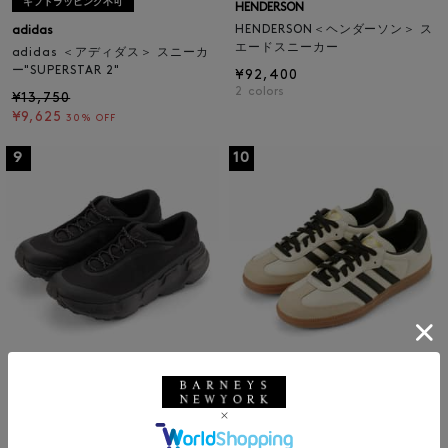
ギフトラッピング不可
HENDERSON
HENDERSON＜ヘンダーソン＞ ス
adidas
エードスニーカー
adidas ＜アディダス＞ スニーカ
ー"SUPERSTAR 2"
¥92,400
2
colors
¥13,750
¥9,625
30% OFF
9
10
NEW
NEW
ON
adidas
ON＜オン＞ スニーカー"Clouds
ADIDAS ＜アディダス＞ スニーカ
oma"
ー "SAMBA OG"