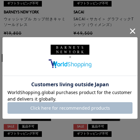
ギフトラッピング不可
ギフトラッピング不可
BARNEYS NEW YORK
SACAI
ウォッシャブル カップ付きキャミ
SACAI＜サカイ＞ グラフィックT
ソールドレス
シャツ（ウィメンズ）
¥19,800
¥49,500
¥11,088
¥29,700
44% OFF
40% OFF
3
colors
2
colors
11
12
SALE
返品不可
SALE
返品不可
ギフトラッピング不可
ギフトラッピング不可