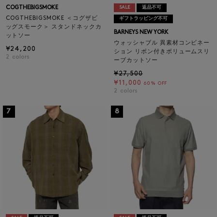
COGTHEBIGSMOKE
SALE
返品不可
COGTHEBIGSMOKE ＜コグザビ
ギフトラッピング不可
ッグスモーク＞ スタンドネックカ
BARNEYS NEW YORK
ットソー
ウォッシャブル 異素材コンビネー
¥24,200
ション リボン付きボリュームスリ
2
colors
ーブカットソー
¥27,500
¥11,000
60% OFF
2
colors
7
8