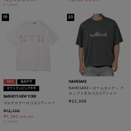
¥25,410
¥8,316
45% OFF
58% OFF
2
colors
19
20
NAMESAKE
SALE
返品不可
NAMESAKE＜ネームセイク＞ ク
ギフトラッピング不可
ロップド丈ロゴ入りTシャツ
BARNEYS NEW YORK
¥22,000
マルチカラーロゴ入りTシャツ
¥12,100
¥7,260
40% OFF
2
colors