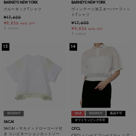
BARNEYS NEW YORK
BARNEYS NEW YORK
クルーネックTシャツ
ヴィンテージ加工オーバーフィッ
トTシャツ
¥17,600
¥17,600
¥9,856
44% OFF
4
colors
¥9,856
44% OFF
3
colors
13
14
SOLDOUT
SALE
SOLDOUT
返品不可
ギフトラッピング不可
SACAI
SACAI＜サカイ＞ドローコード付
CFCL
き コンビネーションカットソー
CFCL＜シーエフシーエル＞ シア