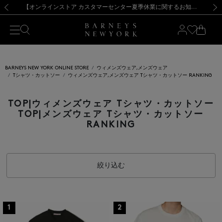
熊本県を中心とした地震の影響によるお荷物のお届けについて
【夏季休業に伴う出荷一時停止のお知らせ】(2026.8.7)
【夏季休業に伴う出荷一時停止のお知らせ】(2026.8.7)
【開催中】SUMMER SALEのご案内・ご注意事項
【オンラインストア カスタマーセンター夏季休業に関するお知らせ】（2026.8.7）
新規登録のお客様も対象！＜MY BARNEYS＞会員のお客様は11,000円（税込）以上のお買上げで常時送料無料！お買い物の際は会員登録を！
【夏季休業に伴う返品・交換承り一時停止のお知らせ】（2026.8.5）
新規登録のお客様も対象！＜MY BARNEYS＞会員のお客様は11,000円（税込）以上のお買上げで常時送料無料！お買い物の際は会員登録を！
前の画像
次の
BARNEYS NEW YORK ONLINE STORE
ウィメンズウェア,メンズウェア
Tシャツ・カットソー
ウィメンズウェア,メンズウェア Tシャツ・カットソー RANKING
TOP|ウィメンズウェア Tシャツ・カットソー
TOP|メンズウェア Tシャツ・カットソー
RANKING
絞り込む
1
2