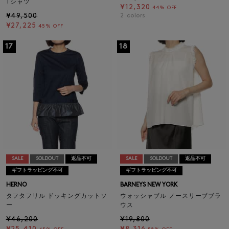
Tシャツ
¥12,320
44% OFF
¥49,500
2
colors
¥27,225
45% OFF
17
18
SALE
SOLDOUT
返品不可
SALE
SOLDOUT
返品不可
ギフトラッピング不可
ギフトラッピング不可
HERNO
BARNEYS NEW YORK
タフタフリル ドッキングカットソ
ウォッシャブル ノースリーブブラ
ー
ウス
¥46,200
¥19,800