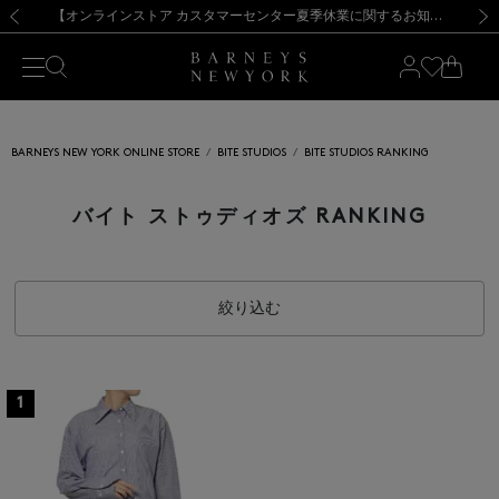
熊本県を中心とした地震の影響によるお荷物のお届けについて
【夏季休業に伴う出荷一時停止のお知らせ】(2026.8.7)
【夏季休業に伴う出荷一時停止のお知らせ】(2026.8.7)
【開催中】SUMMER SALEのご案内・ご注意事項
【オンラインストア カスタマーセンター夏季休業に関するお知らせ】（2026.8.7）
新規登録のお客様も対象！＜MY BARNEYS＞会員のお客様は11,000円（税込）以上のお買上げで常時送料無料！お買い物の際は会員登録を！
【夏季休業に伴う返品・交換承り一時停止のお知らせ】（2026.8.5）
新規登録のお客様も対象！＜MY BARNEYS＞会員のお客様は11,000円（税込）以上のお買上げで常時送料無料！お買い物の際は会員登録を！
前の画像
次の
BARNEYS NEW YORK ONLINE STORE
BITE STUDIOS
BITE STUDIOS RANKING
バイト ストゥディオズ RANKING
絞り込む
1