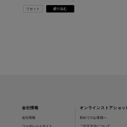
リセット
絞り込む
ADVISORY BOARD
CRYSTALS
AESOP
AETA
AKIKO OGAWA.
ALBERT THURSTON
ALESSANDRO
GHERARDI
会社情報
オンラインストアショッ
ALL THE WAYS TO SAY
会社情報
初めてのお客様へ
コーポレートサイト
ご注文方法について