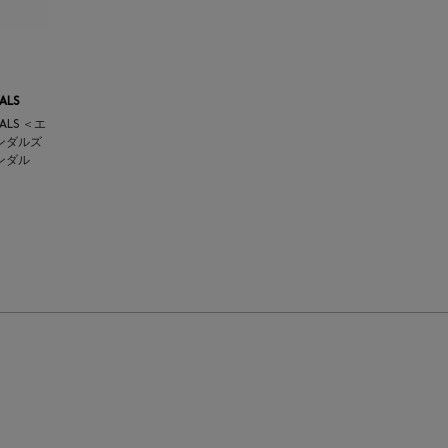
ALS
DALS ＜エ
ンダルズ
ンダル