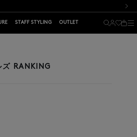
料！お買い物の際は会員登録を！
料！お買い物の際は会員登録を！
）
次の画像
URE
STAFF STYLING
OUTLET
 RANKING