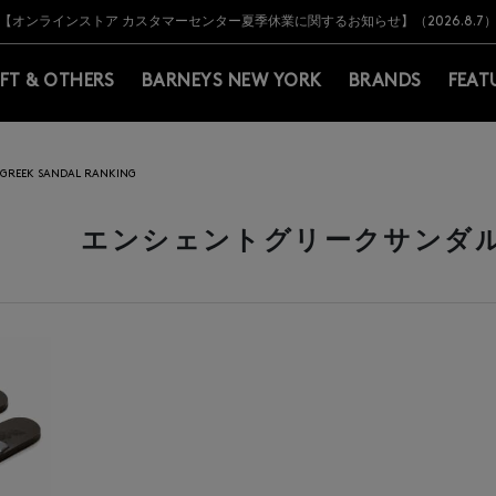
Y BARNEYS＞会員のお客様は11,000円（税込）以上のお買上げで常時送料無
Y BARNEYS＞会員のお客様は11,000円（税込）以上のお買上げで常時送料無
【オンラインストア カスタマーセンター夏季休業に関するお知らせ】（2026.8.7
【夏季休業に伴う返品・交換承り一時停止のお知らせ】（2026.8.5）
熊本県を中心とした地震の影響によるお荷物のお届けについて
【夏季休業に伴う出荷一時停止のお知らせ】(2026.8.7)
【夏季休業に伴う出荷一時停止のお知らせ】(2026.8.7)
【開催中】SUMMER SALEのご案内・ご注意事項
IFT & OTHERS
BARNEYS NEW YORK
BRANDS
FEAT
 GREEK SANDAL RANKING
エンシェントグリークサンダルズ