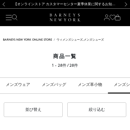
熊本県を中心とした地震の影響によるお荷物のお届けについて
【夏季休業に伴う出荷一時停止のお知らせ】(2026.8.7)
【夏季休業に伴う出荷一時停止のお知らせ】(2026.8.7)
【開催中】SUMMER SALEのご案内・ご注意事項
【オンラインストア カスタマーセンター夏季休業に関するお知らせ】（2026.8.7）
新規登録のお客様も対象！＜MY BARNEYS＞会員のお客様は11,000円（税込）以上のお買上げで常時送料無料！お買い物の際は会員登録を！
【夏季休業に伴う返品・交換承り一時停止のお知らせ】（2026.8.5）
新規登録のお客様も対象！＜MY BARNEYS＞会員のお客様は11,000円（税込）以上のお買上げで常時送料無料！お買い物の際は会員登録を！
前の画像
次の
BARNEYS NEW YORK ONLINE STORE
ウィメンズシューズ,メンズシューズ
商品一覧
1 - 28件 / 28件
メンズウェア
メンズバッグ
メンズ革小物
メンズシ
並び替え
絞り込む