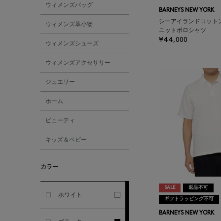
ウィメンズバッグ
GHERARDI
BARNEYS NEW YORK
シーアイランドコット
ウィメンズ革小物
ニットポロシャツ
ALL THE WAYS TO SAY
¥44,000
ウィメンズシューズ
ALPO
ウィメンズアクセサリー
ジュエリー
ALTEA
ホーム
AMIRI
ビューティ
キッズ＆ベビー
AMOMENTO
カラー
ANCELLM
SALE
返品不可
ANCIENT GREEK
ホワイト
ギフトラッピング不可
SANDAL
BARNEYS NEW YORK