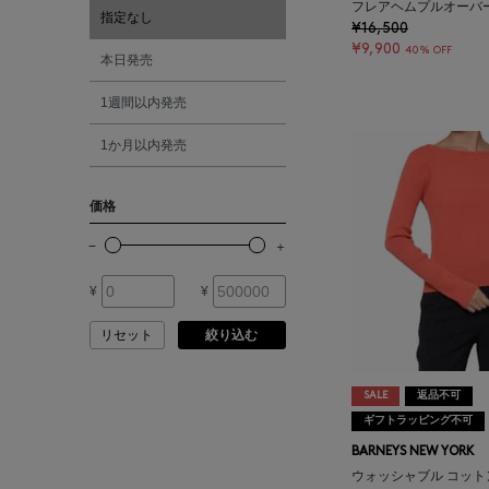
フレアヘムプルオーバ
ATELIER AMBOISE
指定なし
¥16,500
¥9,900
40% OFF
オレンジ
本日発売
ATELIER EDITION
1週間以内発売
シルバー
ATHENA NEW YORK
1か月以内発売
ゴールド
ATHLETICS FTWR
価格
その他
ATTO VANNUCCI
FIRENZE
¥
¥
AURALEE
リセット
絞り込む
AUTRY
SALE
返品不可
ギフトラッピング不可
BARNEYS NEW YORK
BAGUTTA
ウォッシャブル コット