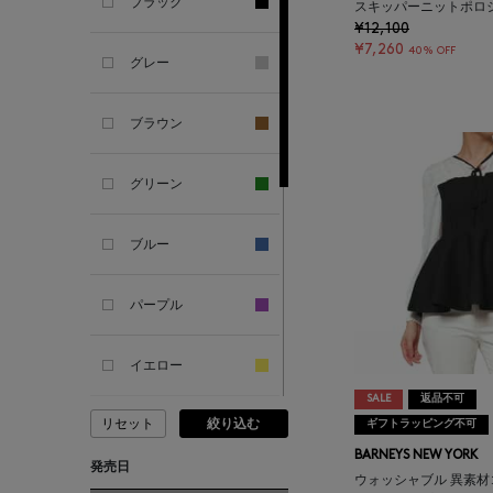
ブラック
スキッパーニットポロ
ANDERSONS
¥12,100
¥7,260
40% OFF
グレー
ANTIPAST
ブラウン
ANYA HINDMARCH
グリーン
ARCS LONDON
ブルー
ARIANNA
パープル
ARIZONA LOVE
イエロー
ARMA
SALE
返品不可
リセット
絞り込む
ギフトラッピング不可
ピンク
ASAUCE MELER
BARNEYS NEW YORK
発売日
ウォッシャブル 異素
レッド