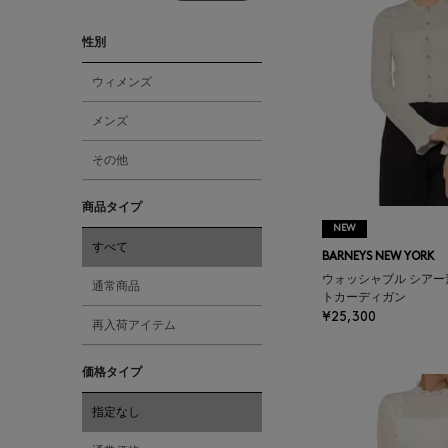
性別
ウィメンズ
メンズ
その他
商品タイプ
NEW
すべて
BARNEYS NEW YORK
ウォッシャブル シア
通常商品
トカーディガン
¥25,300
再入荷アイテム
価格タイプ
指定なし