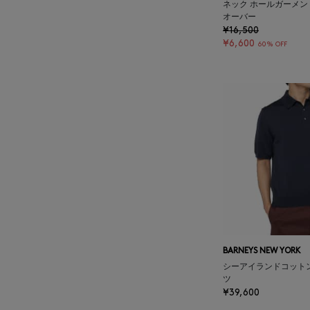
ネック ホールガーメ
BAKUNE
オーバー
¥16,500
¥6,600
60% OFF
BALENCIAGA
BARBA
BARNEYS NEW YORK
BARNEYS NEWYORK
BEAUTY
BASERANGE
BARNEYS NEW YORK
BE.ABLE
シーアイランドコット
ツ
¥39,600
BEAUTY:BEAST