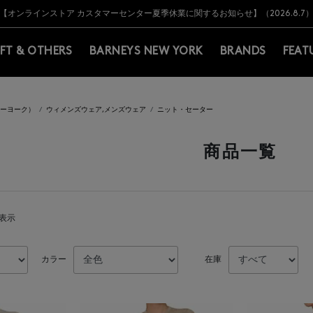
Y BARNEYS＞会員のお客様は11,000円（税込）以上のお買上げで常時送料無
Y BARNEYS＞会員のお客様は11,000円（税込）以上のお買上げで常時送料無
【オンラインストア カスタマーセンター夏季休業に関するお知らせ】（2026.8.7
【夏季休業に伴う返品・交換承り一時停止のお知らせ】（2026.8.5）
熊本県を中心とした地震の影響によるお荷物のお届けについて
【夏季休業に伴う出荷一時停止のお知らせ】(2026.8.7)
【夏季休業に伴う出荷一時停止のお知らせ】(2026.8.7)
【開催中】SUMMER SALEのご案内・ご注意事項
IFT & OTHERS
BARNEYS NEW YORK
BRANDS
FEAT
ニューヨーク）
ウィメンズウェア,メンズウェア
ニット・セーター
商品一覧
を表示
カラー
在庫