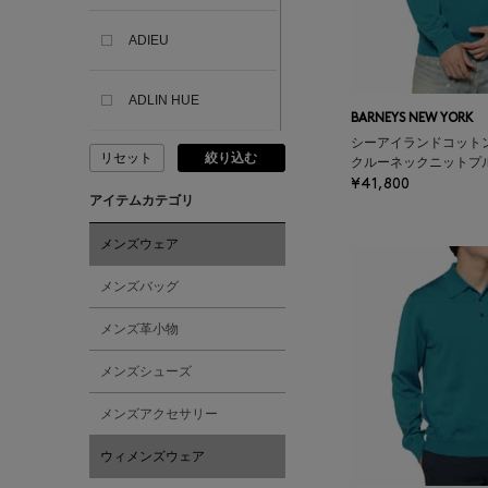
ADIEU
ADLIN HUE
BARNEYS NEW YORK
シーアイランドコット
リセット
絞り込む
ADVISORY BOARD
クルーネックニットプ
CRYSTALS
¥41,800
アイテムカテゴリ
AESOP
メンズウェア
メンズバッグ
AETA
メンズ革小物
AKIKO OGAWA.
メンズシューズ
メンズアクセサリー
ALBERT THURSTON
ウィメンズウェア
ALESSANDRO