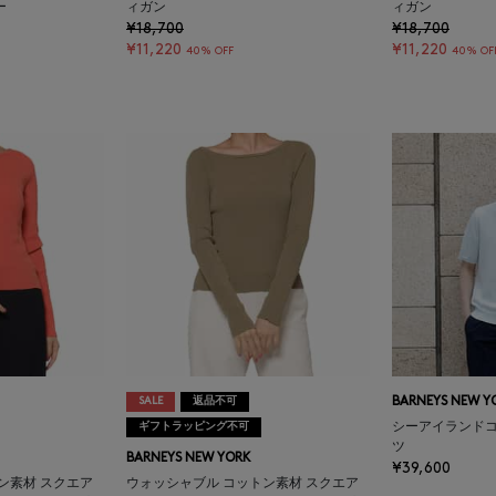
ー
ィガン
ィガン
¥18,700
¥18,700
¥11,220
¥11,220
40% OFF
40% OF
SALE
返品不可
BARNEYS NEW Y
ギフトラッピング不可
シーアイランドコ
ツ
BARNEYS NEW YORK
¥39,600
ン素材 スクエア
ウォッシャブル コットン素材 スクエア