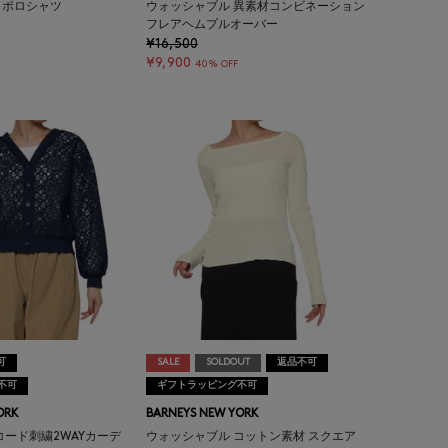
トポロシャツ
ウォッシャブル 異素材コンビネーション
フレアヘムプルオーバー
¥16,500
¥9,900
40% OFF
可
SALE
SOLDOUT
返品不可
不可
ギフトラッピング不可
ORK
BARNEYS NEW YORK
コード刺繍2WAYカーデ
ウォッシャブル コットン素材 スクエア