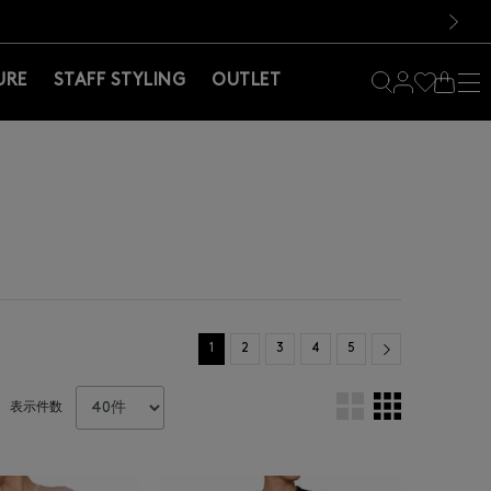
料！お買い物の際は会員登録を！
料！お買い物の際は会員登録を！
）
次の画像
URE
STAFF STYLING
OUTLET
Next
1
2
3
4
5
表示件数