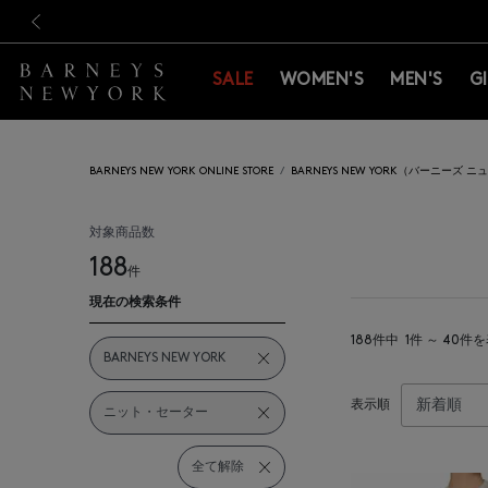
新規登録のお客様も対象！＜M
新規登録のお客様も対象！＜M
前の画像
SALE
WOMEN'S
MEN'S
G
BARNEYS NEW YORK ONLINE STORE
BARNEYS NEW YORK（バーニーズ 
対象商品数
188
件
現在の検索条件
188件中
1件 ～ 40件
BARNEYS NEW YORK
表示順
ニット・セーター
全て解除