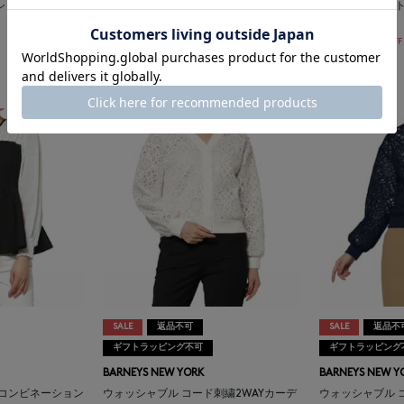
シャツ
スキッパーニットポロシャツ
スキッパーニッ
¥12,100
¥12,100
¥7,260
¥7,260
40% OFF
40% OFF
SALE
返品不可
SALE
返品不
ギフトラッピング不可
ギフトラッピング
BARNEYS NEW YORK
BARNEYS NEW Y
材コンビネーション
ウォッシャブル コード刺繍2WAYカーデ
ウォッシャブル 