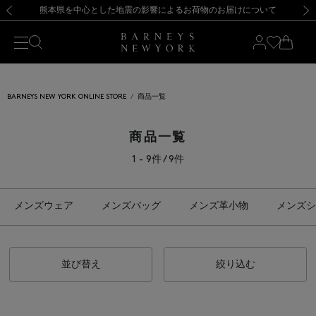
熊本県を中心とした地震の影響によるお荷物のお届けについて
【開催中】SUMMER SALEのご案内・ご注意事項
新規登録のお客様も対象！＜MY BARNEYS＞会員のお客様は11,000円（税込）以上のお買上げで常時送料無料！お買い物の際は会員登録を！
【夏季休業に伴う返品・交換承り一時停止のお知らせ】（2026.8.5）
新規登録のお客様も対象！＜MY BARNEYS＞会員のお客様は11,000円（税込）以上のお買上げで常時送料無料！お買い物の際は会員登録を！
【夏季休業に伴う返品・交換承り一時停止のお知らせ】（2026.8.5）
前の画像
次の
BARNEYS NEW YORK ONLINE STORE
商品一覧
商品一覧
1 - 9件 / 9件
メンズウェア
メンズバッグ
メンズ革小物
メンズシ
並び替え
絞り込む