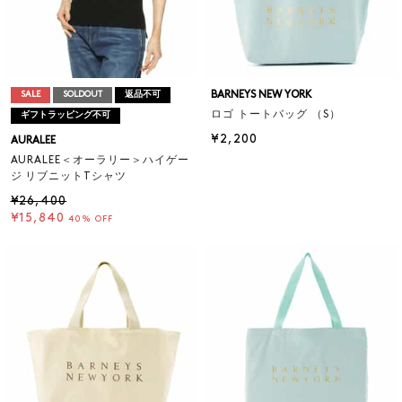
BARNEYS NEW YORK
SALE
SOLDOUT
返品不可
ロゴ トートバッグ （S）
ギフトラッピング不可
¥2,200
AURALEE
AURALEE＜オーラリー＞ハイゲー
ジ リブニットTシャツ
¥26,400
¥15,840
40% OFF