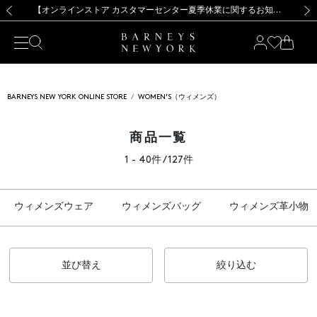
熊本県を中心とした地震の影響によるお荷物のお届けについて
【夏季休業に伴う出荷一時停止のお知らせ】(2026.8.7)
【夏季休業に伴う出荷一時停止のお知らせ】(2026.8.7)
【開催中】SUMMER SALEのご案内・ご注意事項
【オンラインストア カスタマーセンター夏季休業に関するお知らせ】（2026.8.7）
新規登録のお客様も対象！＜MY BARNEYS＞会員のお客様は11,000円（税込）以上のお買上げで常時送料無料！お買い物の際は会員登録を！
【夏季休業に伴う返品・交換承り一時停止のお知らせ】（2026.8.5）
新規登録のお客様も対象！＜MY BARNEYS＞会員のお客様は11,000円（税込）以上のお買上げで常時送料無料！お買い物の際は会員登録を！
前の画像
次の
BARNEYS NEW YORK ONLINE STORE
WOMEN'S（ウィメンズ）
商品一覧
1 - 40件 / 127件
ウィメンズウェア
ウィメンズバッグ
ウィメンズ革小物
並び替え
絞り込む