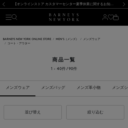
熊本県を中心とした地震の影響によるお荷物のお届けについて
【夏季休業に伴う出荷一時停止のお知らせ】(2026.8.7)
【夏季休業に伴う出荷一時停止のお知らせ】(2026.8.7)
【開催中】SUMMER SALEのご案内・ご注意事項
【オンラインストア カスタマーセンター夏季休業に関するお知らせ】（2026.8.7）
新規登録のお客様も対象！＜MY BARNEYS＞会員のお客様は11,000円（税込）以上のお買上げで常時送料無料！お買い物の際は会員登録を！
【夏季休業に伴う返品・交換承り一時停止のお知らせ】（2026.8.5）
新規登録のお客様も対象！＜MY BARNEYS＞会員のお客様は11,000円（税込）以上のお買上げで常時送料無料！お買い物の際は会員登録を！
前の画像
次の
BARNEYS NEW YORK ONLINE STORE
MEN'S（メンズ）
メンズウェア
コート・アウター
商品一覧
1 - 40件 / 90件
メンズウェア
メンズバッグ
メンズ革小物
メンズシ
並び替え
絞り込む