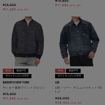
¥19,800
¥19,800
¥11,880
40% OFF
¥11,880
40% OFF
SALE
返品不可
SALE
返品不可
ギフトラッピング不可
ギフトラッピング不可
BARNEYS NEW YORK
LEE
サッカー素材プリントブルゾン
LEE＜リー＞ デニムジャケット"10
1-J"
¥19,800
¥55,000
¥11,880
40% OFF
¥38,500
30% OFF