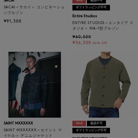
SACAI
SALE
返品不可
SACAI＜サカイ＞ コンビネーショ
ギフトラッピング不可
ンブルゾン
Entire Studios
¥91,300
ENTIRE STUDIOS＜エンタイア ス
タジオ＞ MA-1型ブルゾン
¥60,500
¥36,300
40% OFF
SAINT MXXXXXX
SALE
返品不可
SAINT MXXXXXX＜セイント マ
ギフトラッピング不可
イケル＞ デニムジャケット