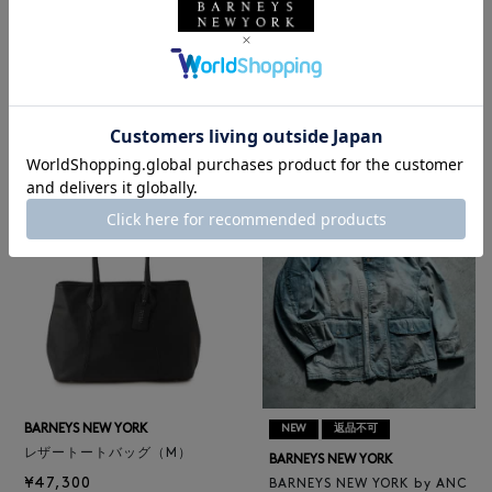
NEW
返品不可
NEW
BARNEYS NEW YORK
BARNEYS NEW YORK
BARNEYS NEW YORK by ANC
ロゴ入りPVC保冷トートバッ
ELLM ホースレザーブルゾン
グ／ドット柄
¥165,000
¥6,600
BARNEYS NEW YORK
NEW
返品不可
レザートートバッグ（M）
BARNEYS NEW YORK
¥47,300
BARNEYS NEW YORK by ANC