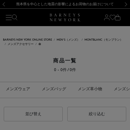
熊本県を中心とした地震の影響によるお荷物のお届けについて
【開催中】SUMMER SALEのご案内・ご注意事項
新規登録のお客様も対象！＜MY BARNEYS＞会員のお客様は11,000円（税込）以上のお買上げで常時送料無料！お買い物の際は会員登録を！
【夏季休業に伴う返品・交換承り一時停止のお知らせ】（2026.8.5）
新規登録のお客様も対象！＜MY BARNEYS＞会員のお客様は11,000円（税込）以上のお買上げで常時送料無料！お買い物の際は会員登録を！
【夏季休業に伴う返品・交換承り一時停止のお知らせ】（2026.8.5）
前の画像
次の
BARNEYS NEW YORK ONLINE STORE
MEN'S（メンズ）
MONTBLANC（モンブラン）
メンズアクセサリー
傘
商品一覧
0 - 0件 / 0件
メンズウェア
メンズバッグ
メンズ革小物
メンズシ
並び替え
絞り込む