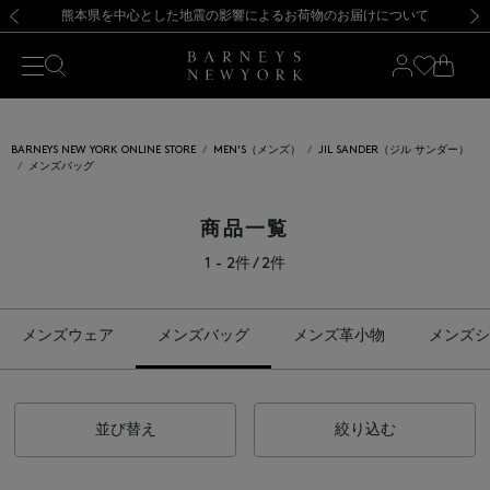
熊本県を中心とした地震の影響によるお荷物のお届けについて
【夏季休業に伴う出荷一時停止のお知らせ】(2026.8.7)
【夏季休業に伴う出荷一時停止のお知らせ】(2026.8.7)
【開催中】SUMMER SALEのご案内・ご注意事項
【オンラインストア カスタマーセンター夏季休業に関するお知らせ】（2026.8.7）
新規登録のお客様も対象！＜MY BARNEYS＞会員のお客様は11,000円（税込）以上のお買上げで常時送料無料！お買い物の際は会員登録を！
【夏季休業に伴う返品・交換承り一時停止のお知らせ】（2026.8.5）
新規登録のお客様も対象！＜MY BARNEYS＞会員のお客様は11,000円（税込）以上のお買上げで常時送料無料！お買い物の際は会員登録を！
前の画像
次の
BARNEYS NEW YORK ONLINE STORE
MEN'S（メンズ）
JIL SANDER（ジル サンダー）
メンズバッグ
商品一覧
1 - 2件 / 2件
メンズウェア
メンズバッグ
メンズ革小物
メンズシ
並び替え
絞り込む