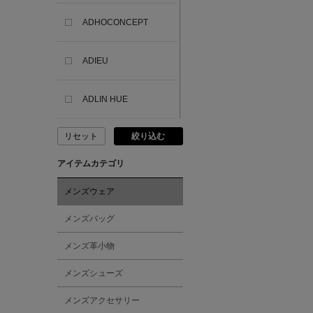
ADHOCONCEPT
ADIEU
ADLIN HUE
リセット
絞り込む
ADVISORY BOARD
CRYSTALS
アイテムカテゴリ
AESOP
メンズウェア
メンズバッグ
AETA
メンズ革小物
AKIKO OGAWA.
メンズシューズ
メンズアクセサリー
ALBERT THURSTON