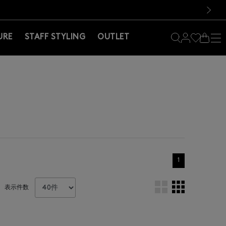
料！お買い物の際は会員登録を！
料！お買い物の際は会員登録を！
）
次の画像
URE
STAFF STYLING
OUTLET
1
表示件数