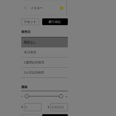
SANDAL
イエロー
ANDERSONS
リセット
絞り込む
ピンク
発売日
ANTIPAST
レッド
指定なし
ANYA HINDMARCH
オレンジ
本日発売
ARCS LONDON
1週間以内発売
シルバー
1か月以内発売
ARIANNA
ゴールド
価格
ARIZONA LOVE
その他
ARMA
¥
¥