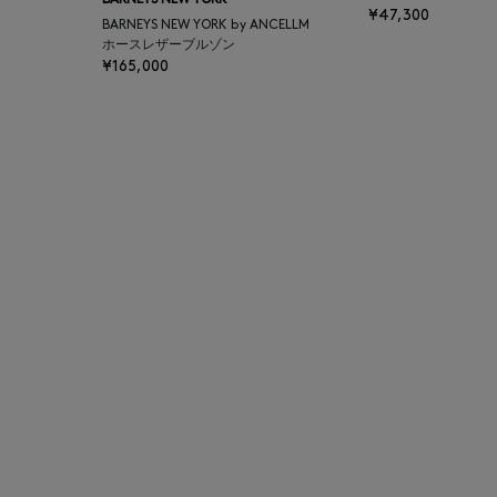
BARNEYS NEW YORK
¥47,300
BAGUTTA
BARNEYS NEW YORK by ANCELLM
ホースレザーブルゾン
¥165,000
BAKUNE
BALENCIAGA
BARBA
BARNEYS NEW YORK
BARNEYS NEWYORK
BEAUTY
BASERANGE
BE.ABLE