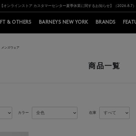
Y BARNEYS＞会員のお客様は11,000円（税込）以上のお買上げで常時送料無
Y BARNEYS＞会員のお客様は11,000円（税込）以上のお買上げで常時送料無
【オンラインストア カスタマーセンター夏季休業に関するお知らせ】（2026.8.7
【夏季休業に伴う返品・交換承り一時停止のお知らせ】（2026.8.5）
熊本県を中心とした地震の影響によるお荷物のお届けについて
【夏季休業に伴う出荷一時停止のお知らせ】(2026.8.7)
【夏季休業に伴う出荷一時停止のお知らせ】(2026.8.7)
【開催中】SUMMER SALEのご案内・ご注意事項
IFT & OTHERS
BARNEYS NEW YORK
BRANDS
FEAT
メンズウェア
商品一覧
カラー
在庫