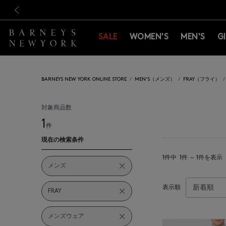
新規登録のお客様も対象！＜M
新規登録のお客様も対象！＜M
前の画像
SALE
WOMEN'S
MEN'S
G
BARNEYS NEW YORK ONLINE STORE
MEN'S（メンズ）
FRAY（フライ）
対象商品数
1
件
現在の検索条件
1件中
1件 ～ 1件を表示
メンズ
表示順
FRAY
メンズウェア