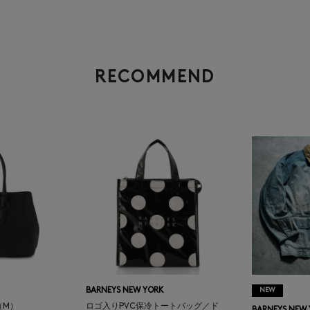
RECOMMEND
BARNEYS NEW YORK
NEW
（M）
ロゴ入りPVC保冷トートバッグ／ド