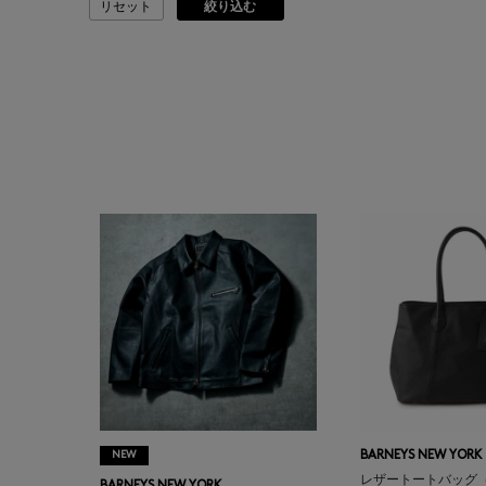
リセット
絞り込む
ASAUCE MELER
ATELIER AMBOISE
ATELIER EDITION
ATHENA NEW YORK
ATHLETICS FTWR
ATTO VANNUCCI
FIRENZE
AURALEE
AUTRY
NEW
BARNEYS NEW YORK
レザートートバッグ