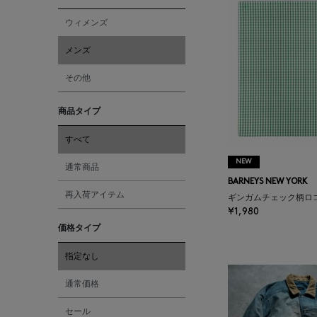
ウィメンズ
メンズ
その他
商品タイプ
すべて
NEW
通常商品
BARNEYS NEW YORK
再入荷アイテム
ギンガムチェック柄ロ
¥1,980
価格タイプ
指定なし
通常価格
セール