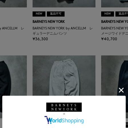
NEW
返品不可
NEW
返品不
BARNEYS NEW YORK
BARNEYS NEW Y
by ANCELLM レ
BARNEYS NEW YORK by ANCELLM レ
BARNEYS NEW 
ギュラーデニムパンツ
メージワイドデ
¥36,300
¥40,700
NEW
返品不可
NEW
返品不