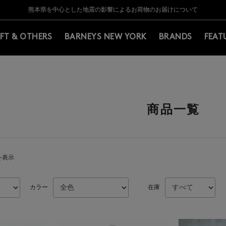
Y BARNEYS＞会員のお客様は11,000円（税込）以上のお買上げで常時送料無
Y BARNEYS＞会員のお客様は11,000円（税込）以上のお買上げで常時送料無
【夏季休業に伴う返品・交換承り一時停止のお知らせ】（2026.8.5）
【夏季休業に伴う返品・交換承り一時停止のお知らせ】（2026.8.5）
熊本県を中心とした地震の影響によるお荷物のお届けについて
【開催中】SUMMER SALEのご案内・ご注意事項
IFT & OTHERS
BARNEYS NEW YORK
BRANDS
FEAT
商品一覧
件を表示
カラー
在庫