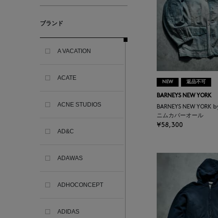
ブランド
A VACATION
ACATE
NEW
返品不可
BARNEYS NEW YORK
ACNE STUDIOS
BARNEYS NEW YORK 
ニムカバーオール
¥58,300
AD&C
ADAWAS
ADHOCONCEPT
ADIDAS