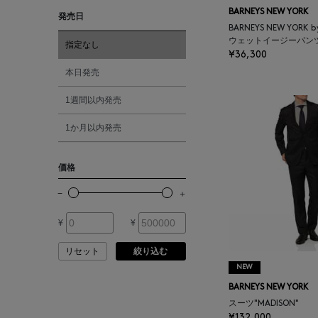
BARNEYS NEW YORK
発売日
ANDERSONS
BARNEYS NEW YORK 
レッド
ウェットイージーパン
指定なし
¥36,300
ANTIPAST
オレンジ
本日発売
ANYA HINDMARCH
1週間以内発売
シルバー
1か月以内発売
ARCS LONDON
ゴールド
価格
ARIANNA
その他
ARIZONA LOVE
¥
¥
リセット
絞り込む
ARMA
NEW
BARNEYS NEW YORK
ASAUCE MELER
スーツ"MADISON"
¥132,000