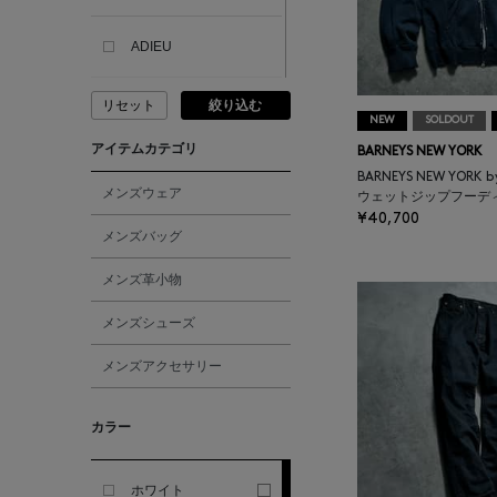
ADIEU
リセット
絞り込む
ADLIN HUE
NEW
SOLDOUT
アイテムカテゴリ
BARNEYS NEW YORK
ADVISORY BOARD
BARNEYS NEW YORK 
CRYSTALS
メンズウェア
ウェットジップフーデ
¥40,700
メンズバッグ
AESOP
メンズ革小物
AETA
メンズシューズ
メンズアクセサリー
AKIKO OGAWA.
カラー
ALBERT THURSTON
ホワイト
ALESSANDRO