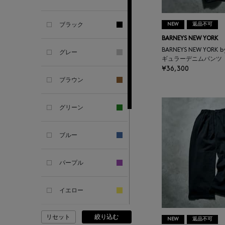
GHERARDI
ブラック
NEW
返品不可
ALL THE WAYS TO SAY
BARNEYS NEW YORK
BARNEYS NEW YORK 
グレー
ギュラーデニムパンツ
ALPO
¥36,300
ブラウン
ALTEA
グリーン
AMIRI
ブルー
AMOMENTO
パープル
ANCELLM
イエロー
ANCIENT GREEK
SANDAL
リセット
絞り込む
ピンク
NEW
返品不可