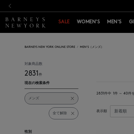
新規登録のお客様も対象！＜M
新規登録のお客様も対象！＜M
前の画像
SALE
WOMEN'S
MEN'S
G
BARNEYS NEW YORK ONLINE STORE
MEN'S（メンズ）
対象商品数
2831
件
現在の検索条件
2831件中
1件 ～ 40
メンズ
表示順
全て解除
性別