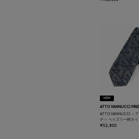
ATELIER AMBOISE
ATELIER EDITION
ATHENA NEW YORK
ATHLETICS FTWR
ATTO VANNUCCI
FIRENZE
AURALEE
NEW
ATTO VANNUCCI FIRE
AUTRY
ATTO VANNUCCI 
チ＞ ペイズリー柄タイ
¥52,800
BAGUTTA