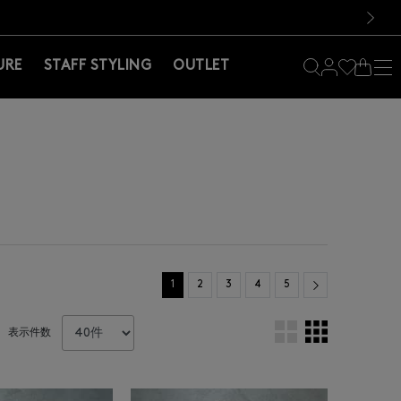
料！お買い物の際は会員登録を！
料！お買い物の際は会員登録を！
次の画像
URE
STAFF STYLING
OUTLET
Next
1
2
3
4
5
表示件数