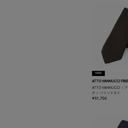
BAKUNE
BALENCIAGA
BARBA
BARNEYS NEW YORK
BARNEYS NEWYORK
NEW
BEAUTY
ATTO VANNUCCI FIRE
ATTO VANNUCCI 
BASERANGE
チ＞ ソリッドタイ
¥51,700
BE.ABLE
BEAUTY:BEAST