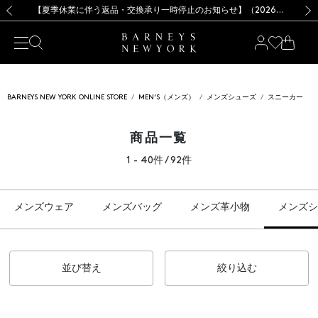
熊本県を中心とした地震の影響によるお荷物のお届けについて
【夏季休業に伴う出荷一時停止のお知らせ】(2026.8.7)
【夏季休業に伴う出荷一時停止のお知らせ】(2026.8.7)
【開催中】SUMMER SALEのご案内・ご注意事項
【オンラインストア カスタマーセンター夏季休業に関するお知らせ】（2026.8.7）
新規登録のお客様も対象！＜MY BARNEYS＞会員のお客様は11,000円（税込）以上のお買上げで常時送料無料！お買い物の際は会員登録を！
【夏季休業に伴う返品・交換承り一時停止のお知らせ】（2026.8.5）
新規登録のお客様も対象！＜MY BARNEYS＞会員のお客様は11,000円（税込）以上のお買上げで常時送料無料！お買い物の際は会員登録を！
前の画像
次の
BARNEYS NEW YORK ONLINE STORE
MEN'S（メンズ）
メンズシューズ
スニーカー
商品一覧
1 - 40件 / 92件
メンズウェア
メンズバッグ
メンズ革小物
メンズシ
並び替え
絞り込む