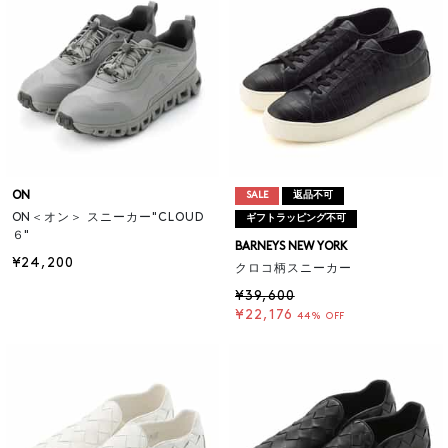
ON
SALE
返品不可
ON＜オン＞ スニーカー"CLOUD
ギフトラッピング不可
６"
BARNEYS NEW YORK
¥24,200
クロコ柄スニーカー
¥39,600
¥22,176
44% OFF