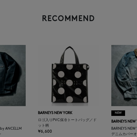
RECOMMEND
BARNEYS NEW YORK
NEW
ロゴ入りPVC保冷トートバッグ／ド
BARNEYS NEW
ット柄
K by ANCELLM
BARNEYS NEW
¥6,600
ン
デニムカバーオ