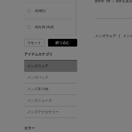
8件中
1件 ～ 8件を表
ADIEU
ADLIN HUE
メンズウェア
|
メン
リセット
絞り込む
ADVISORY BOARD
CRYSTALS
アイテムカテゴリ
AESOP
メンズウェア
メンズバッグ
AETA
メンズ革小物
AKIKO OGAWA.
メンズシューズ
メンズアクセサリー
ALBERT THURSTON
カラー
ALESSANDRO