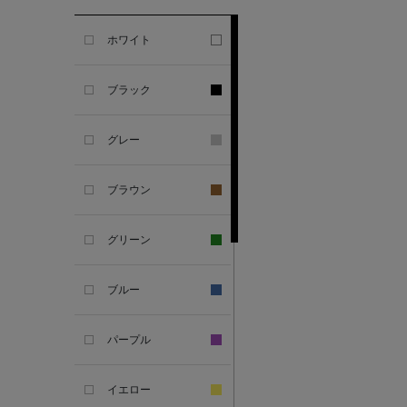
GHERARDI
ホワイト
ALL THE WAYS TO SAY
ブラック
ALPO
グレー
ALTEA
ブラウン
AMIRI
グリーン
AMOMENTO
ブルー
ANCELLM
パープル
ANCIENT GREEK
SANDAL
イエロー