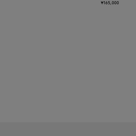
¥165,000
BAKUNE
BALENCIAGA
BARBA
BARNEYS NEW YORK
BARNEYS NEWYORK
BEAUTY
BASERANGE
BE.ABLE
BEAUTY:BEAST