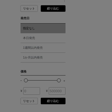
ANDERSONS
リセット
絞り込む
ピンク
発売日
ANTIPAST
レッド
指定なし
ANYA HINDMARCH
オレンジ
本日発売
ARCS LONDON
1週間以内発売
シルバー
1か月以内発売
ARIANNA
ゴールド
価格
ARIZONA LOVE
その他
ARMA
¥
¥
リセット
絞り込む
ASAUCE MELER