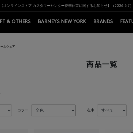
Y BARNEYS＞会員のお客様は11,000円（税込）以上のお買上げで常時送料無
Y BARNEYS＞会員のお客様は11,000円（税込）以上のお買上げで常時送料無
【オンラインストア カスタマーセンター夏季休業に関するお知らせ】（2026.8.7
【夏季休業に伴う返品・交換承り一時停止のお知らせ】（2026.8.5）
熊本県を中心とした地震の影響によるお荷物のお届けについて
【夏季休業に伴う出荷一時停止のお知らせ】(2026.8.7)
【夏季休業に伴う出荷一時停止のお知らせ】(2026.8.7)
【開催中】SUMMER SALEのご案内・ご注意事項
IFT & OTHERS
BARNEYS NEW YORK
BRANDS
FEAT
ルームウェア
商品一覧
示
カラー
在庫