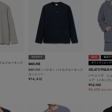
SOLDOUT
SALE
返品不
パイルクルーネック
ギフトラッピング
BAKUNE
BAKUNE＜バクネ＞ パイルクルーネック
GELATO PIQUE 
カットソー
バーニーズ ニ
¥14,410
ェア （メキシカ
¥12,100
¥6,655
45% OFF