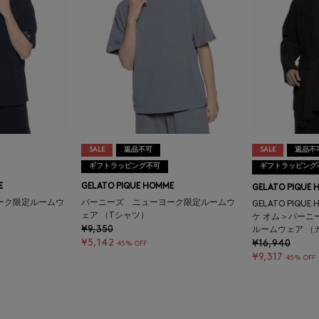
SALE
返品不可
SALE
返品不
ギフトラッピング不可
ギフトラッピング
E
GELATO PIQUE HOMME
GELATO PIQUE 
ーク限定ルームウ
バーニーズ ニューヨーク限定ルームウ
GELATO PIQU
ェア （Tシャツ）
ケ オム＞バーニ
¥9,350
ルームウェア （
¥5,142
¥16,940
45% OFF
¥9,317
45% OFF