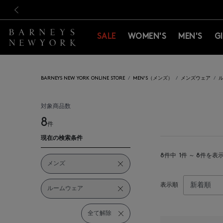
新規登録のお客様も対象！＜M
新規登録のお客様も対象！＜M
前の画像
SALE
WOMEN'S
MEN'S
G
BARNEYS NEW YORK ONLINE STORE
MEN'S（メンズ）
メンズウェア
対象商品数
8
件
現在の検索条件
8件中
1件 ～ 8件を表
メンズ
表示順
ルームウェア
全て解除