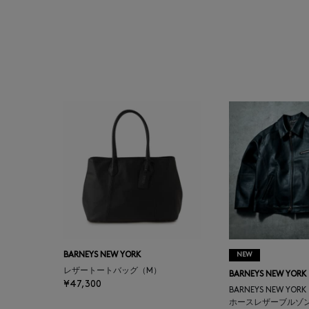
ATELIER AMBOISE
ATELIER EDITION
ATHENA NEW YORK
ATHLETICS FTWR
ATTO VANNUCCI
FIRENZE
AURALEE
AUTRY
BARNEYS NEW YORK
NEW
レザートートバッグ（M）
BARNEYS NEW YORK
¥47,300
BAGUTTA
BARNEYS NEW YOR
ホースレザーブルゾ