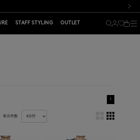
料！お買い物の際は会員登録を！
料！お買い物の際は会員登録を！
）
次の画像
URE
STAFF STYLING
OUTLET
1
表示件数