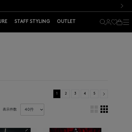
料！お買い物の際は会員登録を！
料！お買い物の際は会員登録を！
）
次の画像
URE
STAFF STYLING
OUTLET
Next
1
2
3
4
5
表示件数