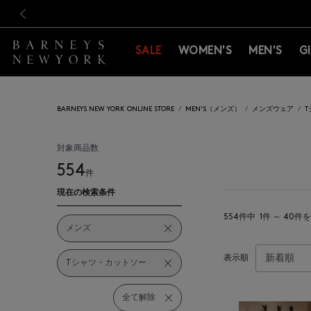
新規登録のお客様も対象！＜M
新規登録のお客様も対象！＜M
前の画像
SALE
WOMEN'S
MEN'S
G
BARNEYS NEW YORK ONLINE STORE
MEN'S（メンズ）
メンズウェア
対象商品数
554
件
現在の検索条件
554件中
1件 ～ 40件
メンズ
表示順
Tシャツ・カットソー
全て解除