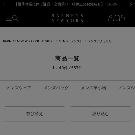
熊本県を中心とした地震の影響によるお荷物のお届けについて
【夏季休業に伴う出荷一時停止のお知らせ】(2026.8.7)
【夏季休業に伴う出荷一時停止のお知らせ】(2026.8.7)
【開催中】SUMMER SALEのご案内・ご注意事項
【オンラインストア カスタマーセンター夏季休業に関するお知らせ】（2026.8.7）
新規登録のお客様も対象！＜MY BARNEYS＞会員のお客様は11,000円（税込）以上のお買上げで常時送料無料！お買い物の際は会員登録を！
【夏季休業に伴う返品・交換承り一時停止のお知らせ】（2026.8.5）
新規登録のお客様も対象！＜MY BARNEYS＞会員のお客様は11,000円（税込）以上のお買上げで常時送料無料！お買い物の際は会員登録を！
前の画像
次の
BARNEYS NEW YORK ONLINE STORE
MEN'S（メンズ）
メンズアクセサリー
商品一覧
1 - 40件 / 553件
メンズウェア
メンズバッグ
メンズ革小物
メンズシ
並び替え
絞り込む