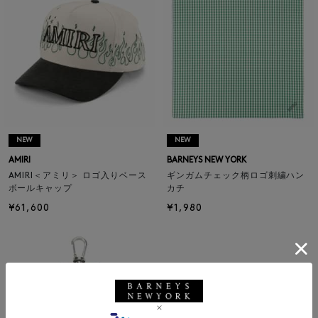
NEW
NEW
AMIRI
BARNEYS NEW YORK
AMIRI＜アミリ＞ ロゴ入りベース
ギンガムチェック柄ロゴ刺繍ハン
ボールキャップ
カチ
¥61,600
¥1,980