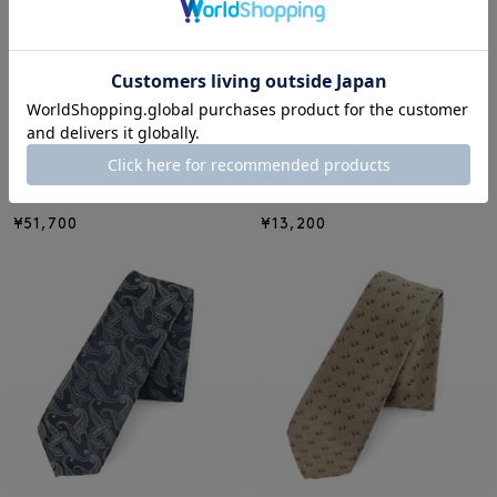
NEW
NEW
MONCLER
ANCELLM
MONCLER ＜モンクレール＞ ベス
ANCELLM＜アンセルム＞ レザー
ト型キーリング
ナローベルト
¥51,700
¥13,200