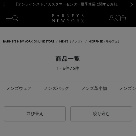
熊本県を中心とした地震の影響によるお荷物のお届けについて
【夏季休業に伴う出荷一時停止のお知らせ】(2026.8.7)
【夏季休業に伴う出荷一時停止のお知らせ】(2026.8.7)
【開催中】SUMMER SALEのご案内・ご注意事項
【オンラインストア カスタマーセンター夏季休業に関するお知らせ】（2026.8.7）
新規登録のお客様も対象！＜MY BARNEYS＞会員のお客様は11,000円（税込）以上のお買上げで常時送料無料！お買い物の際は会員登録を！
【夏季休業に伴う返品・交換承り一時停止のお知らせ】（2026.8.5）
新規登録のお客様も対象！＜MY BARNEYS＞会員のお客様は11,000円（税込）以上のお買上げで常時送料無料！お買い物の際は会員登録を！
前の画像
次の
BARNEYS NEW YORK ONLINE STORE
MEN'S（メンズ）
MORPHEE（モルフェ）
商品一覧
1 - 6件 / 6件
メンズウェア
メンズバッグ
メンズ革小物
メンズシ
並び替え
絞り込む