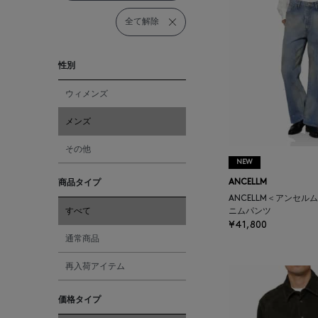
全て解除
性別
ウィメンズ
メンズ
その他
NEW
商品タイプ
ANCELLM
ANCELLM＜アンセル
すべて
ニムパンツ
¥41,800
通常商品
再入荷アイテム
価格タイプ