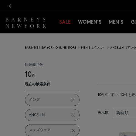
新規登録のお客様も対象！＜M
新規登録のお客様も対象！＜M
前の画像
SALE
WOMEN'S
MEN'S
G
BARNEYS NEW YORK ONLINE STORE
MEN'S（メンズ）
ANCELLM（アン
対象商品数
10
件
現在の検索条件
10件中
1件 ～ 10件を
メンズ
表示順
ANCELLM
メンズウェア