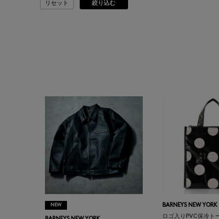
リセット
絞り込む
ASAUCE MELER
ATELIER AMBOISE
ATELIER EDITION
ATHENA NEW YORK
ATHLETICS FTWR
ATTO VANNUCCI
FIRENZE
AURALEE
AUTRY
NEW
BARNEYS NEW YORK
ロゴ入りPVC保冷ト