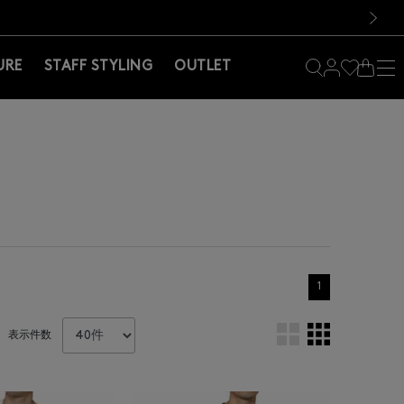
料！お買い物の際は会員登録を！
料！お買い物の際は会員登録を！
）
次の画像
URE
STAFF STYLING
OUTLET
1
表示件数