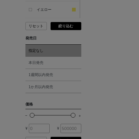
SANDAL
イエロー
ANDERSONS
リセット
絞り込む
ピンク
発売日
ANTIPAST
レッド
指定なし
ANYA HINDMARCH
オレンジ
本日発売
ARCS LONDON
1週間以内発売
シルバー
1か月以内発売
ARIANNA
ゴールド
価格
ARIZONA LOVE
その他
ARMA
¥
¥