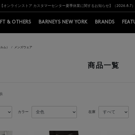
Y BARNEYS＞会員のお客様は11,000円（税込）以上のお買上げで常時送料無
Y BARNEYS＞会員のお客様は11,000円（税込）以上のお買上げで常時送料無
【オンラインストア カスタマーセンター夏季休業に関するお知らせ】（2026.8.7
【夏季休業に伴う返品・交換承り一時停止のお知らせ】（2026.8.5）
熊本県を中心とした地震の影響によるお荷物のお届けについて
【夏季休業に伴う出荷一時停止のお知らせ】(2026.8.7)
【夏季休業に伴う出荷一時停止のお知らせ】(2026.8.7)
【開催中】SUMMER SALEのご案内・ご注意事項
IFT & OTHERS
BARNEYS NEW YORK
BRANDS
FEAT
セルム）
メンズウェア
商品一覧
表示
カラー
在庫