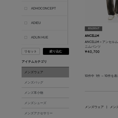
ADHOCONCEPT
ADIEU
SOLDOUT
ANCELLM
ADLIN HUE
ANCELLM＜アンセル
ニムパンツ
リセット
絞り込む
¥40,700
ADVISORY BOARD
CRYSTALS
アイテムカテゴリ
AESOP
メンズウェア
10件中
1件 ～ 10件を
メンズバッグ
AETA
メンズ革小物
AKIKO OGAWA.
メンズシューズ
メンズウェア
|
メン
メンズアクセサリー
ALBERT THURSTON