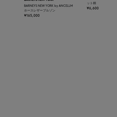
BARNEYS NEW YORK
ット柄
BAGUTTA
BARNEYS NEW YORK by ANCELLM
¥6,600
ホースレザーブルゾン
¥165,000
BAKUNE
BALENCIAGA
BARBA
BARNEYS NEW YORK
BARNEYS NEWYORK
BEAUTY
BASERANGE
BE.ABLE