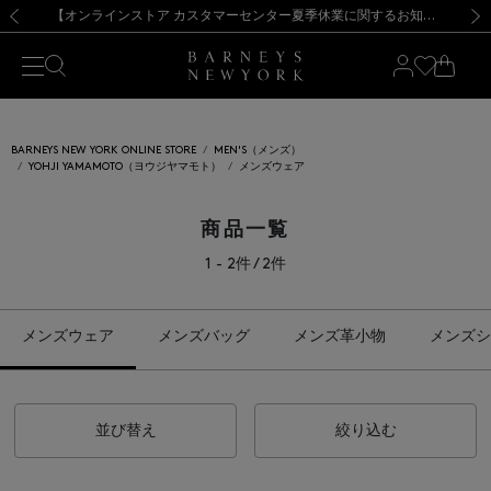
熊本県を中心とした地震の影響によるお荷物のお届けについて
【夏季休業に伴う出荷一時停止のお知らせ】(2026.8.7)
【夏季休業に伴う出荷一時停止のお知らせ】(2026.8.7)
【開催中】SUMMER SALEのご案内・ご注意事項
【オンラインストア カスタマーセンター夏季休業に関するお知らせ】（2026.8.7）
新規登録のお客様も対象！＜MY BARNEYS＞会員のお客様は11,000円（税込）以上のお買上げで常時送料無料！お買い物の際は会員登録を！
【夏季休業に伴う返品・交換承り一時停止のお知らせ】（2026.8.5）
新規登録のお客様も対象！＜MY BARNEYS＞会員のお客様は11,000円（税込）以上のお買上げで常時送料無料！お買い物の際は会員登録を！
前の画像
次の
BARNEYS NEW YORK ONLINE STORE
MEN'S（メンズ）
YOHJI YAMAMOTO（ヨウジヤマモト）
メンズウェア
商品一覧
1 - 2件 / 2件
メンズウェア
メンズバッグ
メンズ革小物
メンズシ
並び替え
絞り込む