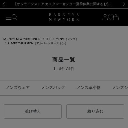
熊本県を中心とした地震の影響によるお荷物のお届けについて
【夏季休業に伴う出荷一時停止のお知らせ】(2026.8.7)
【夏季休業に伴う出荷一時停止のお知らせ】(2026.8.7)
【開催中】SUMMER SALEのご案内・ご注意事項
【オンラインストア カスタマーセンター夏季休業に関するお知らせ】（2026.8.7）
新規登録のお客様も対象！＜MY BARNEYS＞会員のお客様は11,000円（税込）以上のお買上げで常時送料無料！お買い物の際は会員登録を！
【夏季休業に伴う返品・交換承り一時停止のお知らせ】（2026.8.5）
新規登録のお客様も対象！＜MY BARNEYS＞会員のお客様は11,000円（税込）以上のお買上げで常時送料無料！お買い物の際は会員登録を！
前の画像
次の
BARNEYS NEW YORK ONLINE STORE
MEN'S（メンズ）
ALBERT THURSTON（アルバートサーストン）
商品一覧
1 - 5件 / 5件
メンズウェア
メンズバッグ
メンズ革小物
メンズシ
並び替え
絞り込む