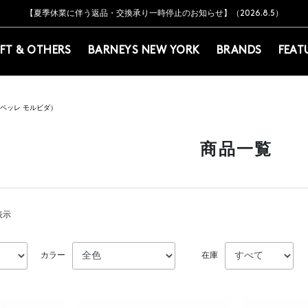
Y BARNEYS＞会員のお客様は11,000円（税込）以上のお買上げで常時送料無
Y BARNEYS＞会員のお客様は11,000円（税込）以上のお買上げで常時送料無
【オンラインストア カスタマーセンター夏季休業に関するお知らせ】（2026.8.7
【夏季休業に伴う返品・交換承り一時停止のお知らせ】（2026.8.5）
熊本県を中心とした地震の影響によるお荷物のお届けについて
【夏季休業に伴う出荷一時停止のお知らせ】(2026.8.7)
【夏季休業に伴う出荷一時停止のお知らせ】(2026.8.7)
【開催中】SUMMER SALEのご案内・ご注意事項
IFT & OTHERS
BARNEYS NEW YORK
BRANDS
FEAT
DA（ペッレ モルビダ）
商品一覧
表示
カラー
在庫