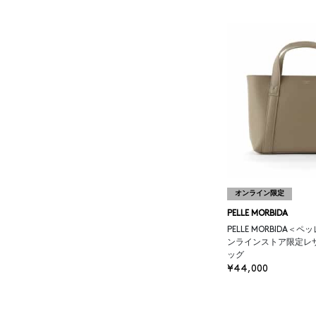
BAKUNE
BALENCIAGA
BARBA
BARNEYS NEW YORK
BARNEYS NEWYORK
BEAUTY
オンライン限定
PELLE MORBIDA
BASERANGE
PELLE MORBIDA＜
ンラインストア限定レ
ッグ
BE.ABLE
¥44,000
BEAUTY:BEAST