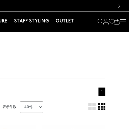
料！お買い物の際は会員登録を！
料！お買い物の際は会員登録を！
）
次の画像
URE
STAFF STYLING
OUTLET
1
表示件数