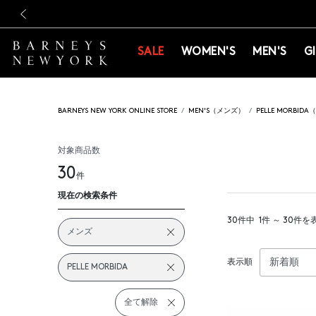
新規登録のお客様も対象！＜M
新規登録のお客様も対象！＜M
前の画像
SALE
WOMEN'S
MEN'S
G
BARNEYS NEW YORK ONLINE STORE
MEN'S（メンズ）
PELLE MORBI
対象商品数
30
件
現在の検索条件
30件中
1件 ～ 30件を
メンズ
表示順
PELLE MORBIDA
全て解除