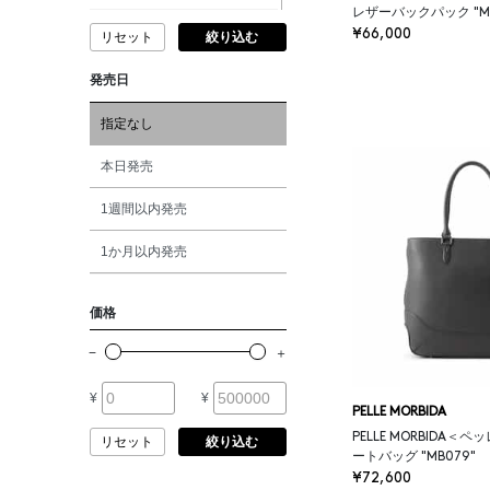
レザーバックパック "MB
ANDERSONS
¥66,000
リセット
絞り込む
ピンク
発売日
ANTIPAST
レッド
指定なし
ANYA HINDMARCH
オレンジ
本日発売
ARCS LONDON
1週間以内発売
シルバー
1か月以内発売
ARIANNA
ゴールド
価格
ARIZONA LOVE
その他
ARMA
¥
¥
PELLE MORBIDA
PELLE MORBIDA＜
リセット
絞り込む
ASAUCE MELER
ートバッグ "MB079"
¥72,600