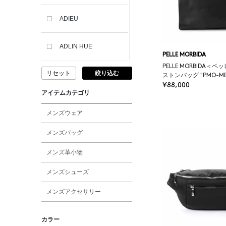
ADIEU
ADLIN HUE
PELLE MORBIDA
PELLE MORBIDA＜
リセット
絞り込む
ADVISORY BOARD
ストンバッグ "PMO-MB
CRYSTALS
¥88,000
アイテムカテゴリ
AESOP
メンズウェア
メンズバッグ
AETA
メンズ革小物
AKIKO OGAWA.
メンズシューズ
メンズアクセサリー
ALBERT THURSTON
カラー
ALESSANDRO