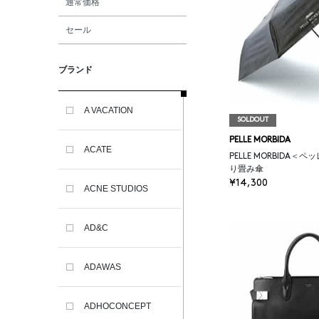
通常価格
セール
ブランド
A VACATION
SOLDOUT
PELLE MORBIDA
ACATE
PELLE MORBIDA＜
り畳み傘
¥14,300
ACNE STUDIOS
AD&C
ADAWAS
ADHOCONCEPT