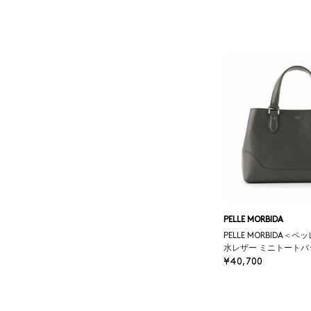
ATELIER AMBOISE
ATELIER EDITION
ATHENA NEW YORK
ATHLETICS FTWR
ATTO VANNUCCI
FIRENZE
AURALEE
PELLE MORBIDA
PELLE MORBIDA＜
水レザー ミニトートバ
AUTRY
¥40,700
BAGUTTA