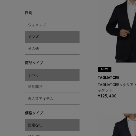
性別
ウィメンズ
メンズ
その他
商品タイプ
NEW
すべて
TAGLIATORE
TAGLIATORE＜タリ
通常商品
ャケット
¥125,400
再入荷アイテム
価格タイプ
指定なし