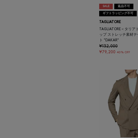
ATELIER AMBOISE
SALE
返品不可
ギフトラッピング不可
ATELIER EDITION
TAGLIATORE
TAGLIATORE＜タリ
ップ ストレッチ素材
ATHENA NEW YORK
ト "DAKAR"
¥132,000
¥79,200
40% OFF
ATHLETICS FTWR
ATTO VANNUCCI
FIRENZE
AURALEE
AUTRY
BAGUTTA