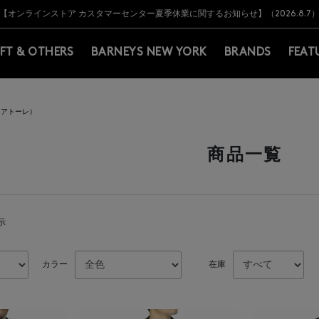
Y BARNEYS＞会員のお客様は11,000円（税込）以上のお買上げで常時送料無
Y BARNEYS＞会員のお客様は11,000円（税込）以上のお買上げで常時送料無
【オンラインストア カスタマーセンター夏季休業に関するお知らせ】（2026.8.7
【夏季休業に伴う返品・交換承り一時停止のお知らせ】（2026.8.5）
熊本県を中心とした地震の影響によるお荷物のお届けについて
【夏季休業に伴う出荷一時停止のお知らせ】(2026.8.7)
【夏季休業に伴う出荷一時停止のお知らせ】(2026.8.7)
【開催中】SUMMER SALEのご案内・ご注意事項
IFT & OTHERS
BARNEYS NEW YORK
BRANDS
FEAT
タリアトーレ）
商品一覧
示
カラー
在庫