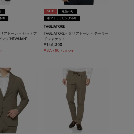
可
SALE
返品不可
不可
ギフトラッピング不可
TAGLIATORE
E＜タリアトーレ＞ セットア
TAGLIATORE＜タリアトーレ＞ テーラー
ンツ"NEWMAN"
ドジャケット
¥146,300
¥87,780
F
40% OFF