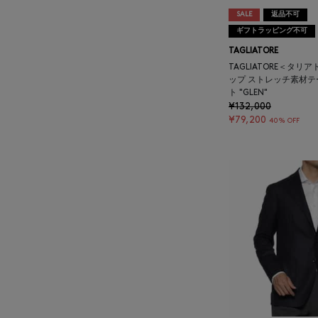
SALE
返品不可
BAKUNE
ギフトラッピング不可
TAGLIATORE
BALENCIAGA
TAGLIATORE＜タリ
ップ ストレッチ素材
ト "GLEN"
BARBA
¥132,000
¥79,200
40% OFF
BARNEYS NEW YORK
BARNEYS NEWYORK
BEAUTY
BASERANGE
BE.ABLE
BEAUTY:BEAST