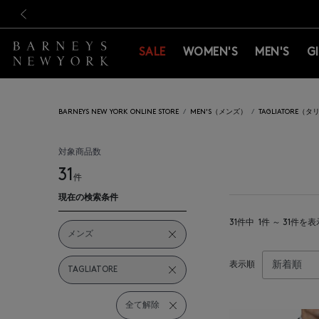
新規登録のお客様も対象！＜M
新規登録のお客様も対象！＜M
前の画像
SALE
WOMEN'S
MEN'S
G
BARNEYS NEW YORK ONLINE STORE
MEN'S（メンズ）
TAGLIATORE（
対象商品数
31
件
現在の検索条件
31件中
1件 ～ 31件を表
メンズ
表示順
TAGLIATORE
全て解除