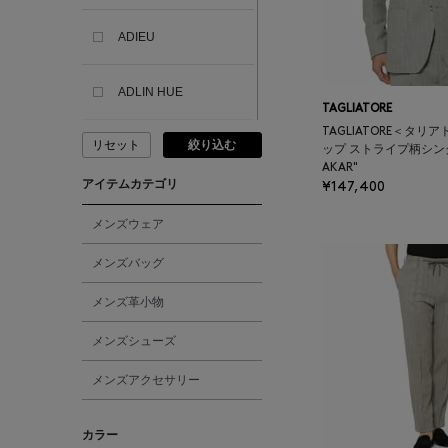
ADIEU
ADLIN HUE
TAGLIATORE
TAGLIATORE＜タリ
リセット
絞り込む
ADVISORY BOARD
ップ ストライプ柄シン
CRYSTALS
AKAR"
アイテムカテゴリ
¥147,400
AESOP
メンズウェア
メンズバッグ
AETA
メンズ革小物
AKIKO OGAWA.
メンズシューズ
メンズアクセサリー
ALBERT THURSTON
カラー
ALESSANDRO