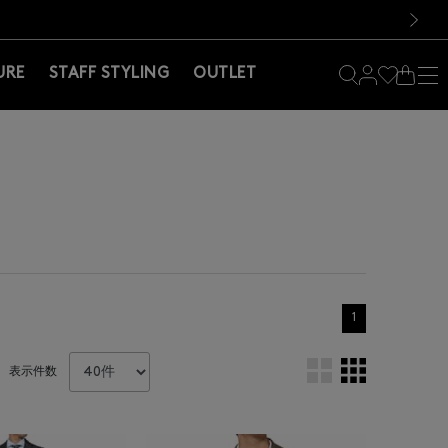
料！お買い物の際は会員登録を！
料！お買い物の際は会員登録を！
）
次の画像
URE
STAFF STYLING
OUTLET
1
表示件数