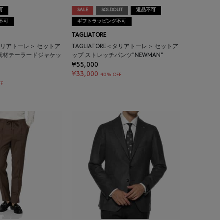
可
SALE
SOLDOUT
返品不可
不可
ギフトラッピング不可
TAGLIATORE
E＜タリアトーレ＞ セットア
TAGLIATORE＜タリアトーレ＞ セットア
素材テーラードジャケッ
ップ ストレッチパンツ"NEWMAN"
¥55,000
¥33,000
40% OFF
F