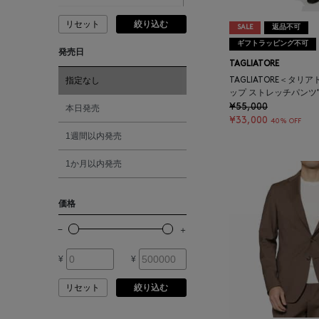
ANDERSONS
リセット
絞り込む
ピンク
SALE
返品不可
ギフトラッピング不可
発売日
ANTIPAST
TAGLIATORE
レッド
指定なし
TAGLIATORE＜タリ
ANYA HINDMARCH
ップ ストレッチパンツ"
オレンジ
¥55,000
本日発売
¥33,000
40% OFF
ARCS LONDON
1週間以内発売
シルバー
1か月以内発売
ARIANNA
ゴールド
価格
ARIZONA LOVE
その他
ARMA
¥
¥
リセット
絞り込む
ASAUCE MELER