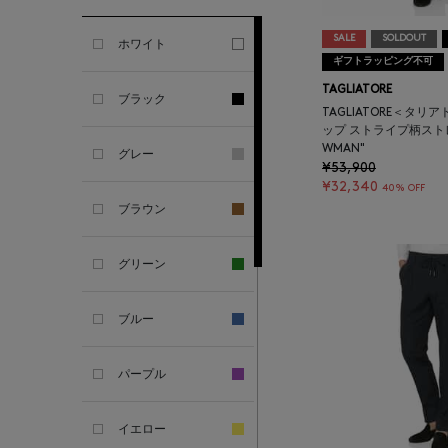
GHERARDI
SALE
SOLDOUT
ホワイト
ギフトラッピング不可
ALL THE WAYS TO SAY
TAGLIATORE
ブラック
TAGLIATORE＜タリ
ALPO
ップ ストライプ柄スト
WMAN"
グレー
¥53,900
ALTEA
¥32,340
40% OFF
ブラウン
AMIRI
グリーン
AMOMENTO
ブルー
ANCELLM
パープル
ANCIENT GREEK
SANDAL
イエロー