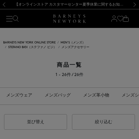
熊本県を中心とした地震の影響によるお荷物のお届けについて
【夏季休業に伴う出荷一時停止のお知らせ】(2026.8.7)
【夏季休業に伴う出荷一時停止のお知らせ】(2026.8.7)
【開催中】SUMMER SALEのご案内・ご注意事項
【オンラインストア カスタマーセンター夏季休業に関するお知らせ】（2026.8.7）
新規登録のお客様も対象！＜MY BARNEYS＞会員のお客様は11,000円（税込）以上のお買上げで常時送料無料！お買い物の際は会員登録を！
【夏季休業に伴う返品・交換承り一時停止のお知らせ】（2026.8.5）
新規登録のお客様も対象！＜MY BARNEYS＞会員のお客様は11,000円（税込）以上のお買上げで常時送料無料！お買い物の際は会員登録を！
前の画像
次の
BARNEYS NEW YORK ONLINE STORE
MEN'S（メンズ）
STEFANO BIGI（ステファノ ビジ）
メンズアクセサリー
商品一覧
1 - 26件 / 26件
メンズウェア
メンズバッグ
メンズ革小物
メンズシ
並び替え
絞り込む