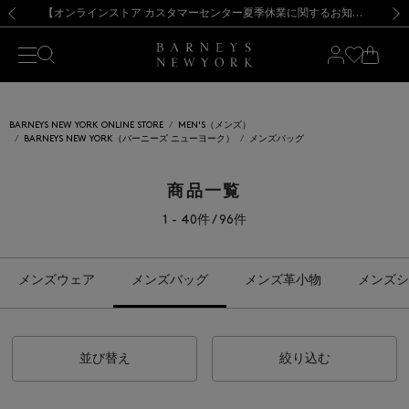
熊本県を中心とした地震の影響によるお荷物のお届けについて
【夏季休業に伴う出荷一時停止のお知らせ】(2026.8.7)
【夏季休業に伴う出荷一時停止のお知らせ】(2026.8.7)
【開催中】SUMMER SALEのご案内・ご注意事項
【オンラインストア カスタマーセンター夏季休業に関するお知らせ】（2026.8.7）
新規登録のお客様も対象！＜MY BARNEYS＞会員のお客様は11,000円（税込）以上のお買上げで常時送料無料！お買い物の際は会員登録を！
【夏季休業に伴う返品・交換承り一時停止のお知らせ】（2026.8.5）
新規登録のお客様も対象！＜MY BARNEYS＞会員のお客様は11,000円（税込）以上のお買上げで常時送料無料！お買い物の際は会員登録を！
前の画像
次の
BARNEYS NEW YORK ONLINE STORE
MEN'S（メンズ）
BARNEYS NEW YORK（バーニーズ ニューヨーク）
メンズバッグ
商品一覧
1 - 40件 / 96件
メンズウェア
メンズバッグ
メンズ革小物
メンズシ
並び替え
絞り込む