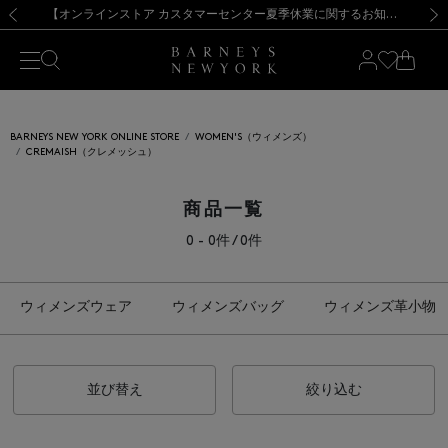
熊本県を中心とした地震の影響によるお荷物のお届けについて
【夏季休業に伴う出荷一時停止のお知らせ】(2026.8.7)
【夏季休業に伴う出荷一時停止のお知らせ】(2026.8.7)
【開催中】SUMMER SALEのご案内・ご注意事項
【オンラインストア カスタマーセンター夏季休業に関するお知らせ】（2026.8.7）
新規登録のお客様も対象！＜MY BARNEYS＞会員のお客様は11,000円（税込）以上のお買上げで常時送料無料！お買い物の際は会員登録を！
【夏季休業に伴う返品・交換承り一時停止のお知らせ】（2026.8.5）
新規登録のお客様も対象！＜MY BARNEYS＞会員のお客様は11,000円（税込）以上のお買上げで常時送料無料！お買い物の際は会員登録を！
前の画像
次の
BARNEYS NEW YORK ONLINE STORE
WOMEN'S（ウィメンズ）
CREMAISH（クレメッシュ）
商品一覧
0 - 0件 / 0件
ウィメンズウェア
ウィメンズバッグ
ウィメンズ革小物
並び替え
絞り込む