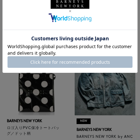
BARNEYS NEW YORK
NEW
レザートートバッグ（M）
BARNEYS NEW YORK
¥47,300
BARNEYS NEW YORK by ANC
4
colors
ELLM ホースレザーブルゾン
¥165,000
BARNEYS NEW YORK
NEW
ロゴ入りPVC保冷トートバッ
BARNEYS NEW YORK
グ／ドット柄
BARNEYS NEW YORK by ANC