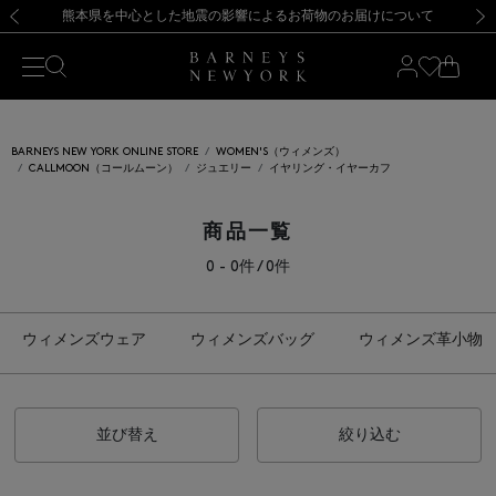
熊本県を中心とした地震の影響によるお荷物のお届けについて
【開催中】SUMMER SALEのご案内・ご注意事項
新規登録のお客様も対象！＜MY BARNEYS＞会員のお客様は11,000円（税込）以上のお買上げで常時送料無料！お買い物の際は会員登録を！
【夏季休業に伴う返品・交換承り一時停止のお知らせ】（2026.8.5）
新規登録のお客様も対象！＜MY BARNEYS＞会員のお客様は11,000円（税込）以上のお買上げで常時送料無料！お買い物の際は会員登録を！
【夏季休業に伴う返品・交換承り一時停止のお知らせ】（2026.8.5）
前の画像
次の
BARNEYS NEW YORK ONLINE STORE
WOMEN'S（ウィメンズ）
CALLMOON（コールムーン）
ジュエリー
イヤリング・イヤーカフ
商品一覧
0 - 0件 / 0件
ウィメンズウェア
ウィメンズバッグ
ウィメンズ革小物
並び替え
絞り込む