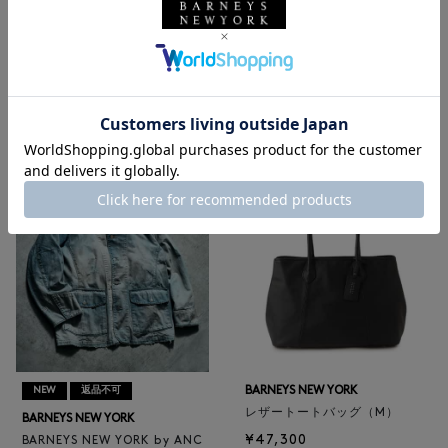
NEW
返品不可
NEW
BARNEYS NEW YORK
BARNEYS NEW YORK
BARNEYS NEW YORK by ANC
ロゴ入りPVC保冷トートバッ
ELLM ホースレザーブルゾン
グ／ドット柄
¥165,000
¥6,600
BARNEYS NEW YORK
NEW
返品不可
レザートートバッグ（M）
BARNEYS NEW YORK
¥47,300
BARNEYS NEW YORK by ANC