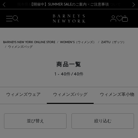
熊本県を中心とした地震の影響によるお荷物のお届けについて
【開催中】SUMMER SALEのご案内・ご注意事項
新規登録のお客様も対象！＜MY BARNEYS＞会員のお客様は11,000円（税込）以上のお買上げで常時送料無料！お買い物の際は会員登録を！
【夏季休業に伴う返品・交換承り一時停止のお知らせ】（2026.8.5）
新規登録のお客様も対象！＜MY BARNEYS＞会員のお客様は11,000円（税込）以上のお買上げで常時送料無料！お買い物の際は会員登録を！
【夏季休業に伴う返品・交換承り一時停止のお知らせ】（2026.8.5）
前の画像
次の
BARNEYS NEW YORK ONLINE STORE
WOMEN'S（ウィメンズ）
ZATTU（ザッツ）
ウィメンズバッグ
商品一覧
1 - 40件 / 40件
ウィメンズウェア
ウィメンズバッグ
ウィメンズ革小物
並び替え
絞り込む