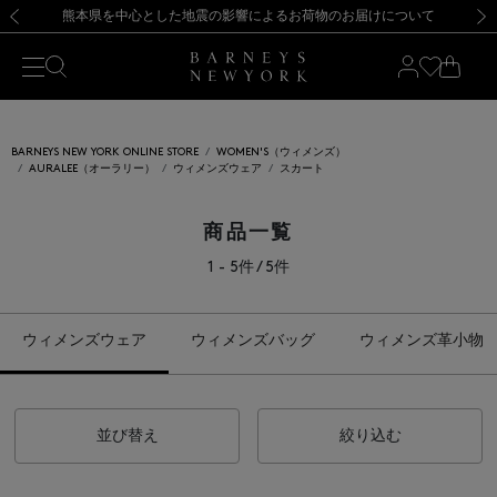
熊本県を中心とした地震の影響によるお荷物のお届けについて
【開催中】SUMMER SALEのご案内・ご注意事項
新規登録のお客様も対象！＜MY BARNEYS＞会員のお客様は11,000円（税込）以上のお買上げで常時送料無料！お買い物の際は会員登録を！
【夏季休業に伴う返品・交換承り一時停止のお知らせ】（2026.8.5）
新規登録のお客様も対象！＜MY BARNEYS＞会員のお客様は11,000円（税込）以上のお買上げで常時送料無料！お買い物の際は会員登録を！
【夏季休業に伴う返品・交換承り一時停止のお知らせ】（2026.8.5）
前の画像
次の
BARNEYS NEW YORK ONLINE STORE
WOMEN'S（ウィメンズ）
AURALEE（オーラリー）
ウィメンズウェア
スカート
商品一覧
1 - 5件 / 5件
ウィメンズウェア
ウィメンズバッグ
ウィメンズ革小物
並び替え
絞り込む