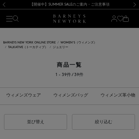
熊本県を中心とした地震の影響によるお荷物のお届けについて
【夏季休業に伴う出荷一時停止のお知らせ】(2026.8.7)
【夏季休業に伴う出荷一時停止のお知らせ】(2026.8.7)
【開催中】SUMMER SALEのご案内・ご注意事項
【オンラインストア カスタマーセンター夏季休業に関するお知らせ】（2026.8.7）
新規登録のお客様も対象！＜MY BARNEYS＞会員のお客様は11,000円（税込）以上のお買上げで常時送料無料！お買い物の際は会員登録を！
【夏季休業に伴う返品・交換承り一時停止のお知らせ】（2026.8.5）
新規登録のお客様も対象！＜MY BARNEYS＞会員のお客様は11,000円（税込）以上のお買上げで常時送料無料！お買い物の際は会員登録を！
前の画像
次の
BARNEYS NEW YORK ONLINE STORE
WOMEN'S（ウィメンズ）
TALKATIVE（トーカティブ）
ジュエリー
商品一覧
1 - 39件 / 39件
ウィメンズウェア
ウィメンズバッグ
ウィメンズ革小物
並び替え
絞り込む