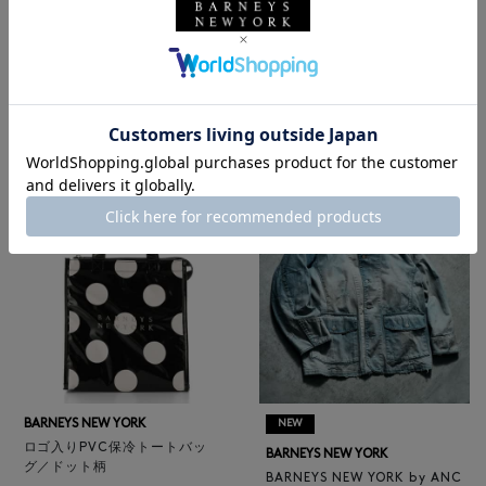
BARNEYS NEW YORK
NEW
レザートートバッグ（M）
BARNEYS NEW YORK
¥47,300
BARNEYS NEW YORK by ANC
4
colors
ELLM ホースレザーブルゾン
¥165,000
BARNEYS NEW YORK
NEW
ロゴ入りPVC保冷トートバッ
BARNEYS NEW YORK
グ／ドット柄
BARNEYS NEW YORK by ANC