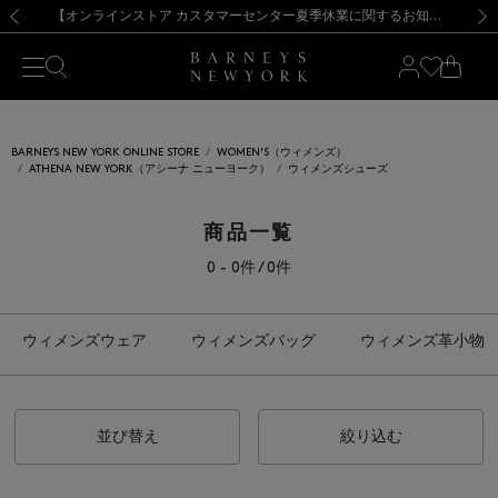
熊本県を中心とした地震の影響によるお荷物のお届けについて
【夏季休業に伴う出荷一時停止のお知らせ】(2026.8.7)
【夏季休業に伴う出荷一時停止のお知らせ】(2026.8.7)
【開催中】SUMMER SALEのご案内・ご注意事項
【オンラインストア カスタマーセンター夏季休業に関するお知らせ】（2026.8.7）
新規登録のお客様も対象！＜MY BARNEYS＞会員のお客様は11,000円（税込）以上のお買上げで常時送料無料！お買い物の際は会員登録を！
【夏季休業に伴う返品・交換承り一時停止のお知らせ】（2026.8.5）
新規登録のお客様も対象！＜MY BARNEYS＞会員のお客様は11,000円（税込）以上のお買上げで常時送料無料！お買い物の際は会員登録を！
前の画像
次の
BARNEYS NEW YORK ONLINE STORE
WOMEN'S（ウィメンズ）
ATHENA NEW YORK（アシーナ ニューヨーク）
ウィメンズシューズ
商品一覧
0 - 0件 / 0件
ウィメンズウェア
ウィメンズバッグ
ウィメンズ革小物
並び替え
絞り込む