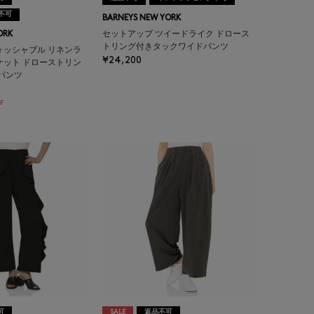
不可
BARNEYS NEW YORK
ORK
セットアップ ツイードライク ドロース
トリング付きタックワイドパンツ
ォッシャブル リネンラ
¥24,200
ケット ドローストリン
ドパンツ
F
可
SALE
返品不可