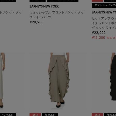
ギフトラッピング
BARNEYS NEW YORK
トポケット タッ
ウォッシャブル フロントポケット タッ
BARNEYS NEW Y
クワイドパンツ
セットアップ ウ
¥20,900
イク フロントポ
グ タック ワイ
¥22,000
¥13,200
40% OF
ッピング不可
SALE
返品不可
SALE
返品不