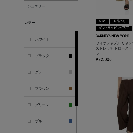
ジュエリー
ALESSANDRO
GHERARDI
NEW
返品不可
カラー
ギフトラッピング不可
ALL THE WAYS TO SAY
BARNEYS NEW YORK
ホワイト
ウォッシャブル リネン
ストレッチ ドロース
ALPO
ツ
ブラック
¥22,000
ALTEA
グレー
AMIRI
ブラウン
AMOMENTO
グリーン
ANCELLM
ブルー
ANCIENT GREEK