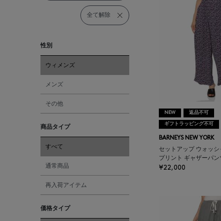
全て解除
性別
ウィメンズ
メンズ
その他
NEW
返品不可
ギフトラッピング不可
商品タイプ
BARNEYS NEW YORK
すべて
セットアップ ウォッシ
プリント ギャザーパン
通常商品
¥22,000
再入荷アイテム
価格タイプ