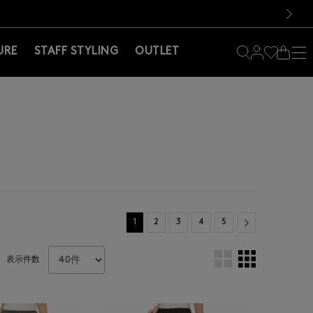
料！お買い物の際は会員登録を！
料！お買い物の際は会員登録を！
）
次の画像
URE
STAFF STYLING
OUTLET
Next
1
2
3
4
5
表示件数