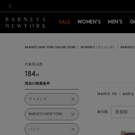
新規登録のお客様も対象！＜M
新規登録のお客様も対象！＜M
前の画像
SALE
WOMEN'S
MEN'S
G
BARNEYS NEW YORK ONLINE STORE
WOMEN'S（ウィメンズ）
BARNEY
対象商品数
184
件
現在の検索条件
184件中
1件 ～ 40件
ウィメンズ
表示順
BARNEYS NEW YORK
パンツ