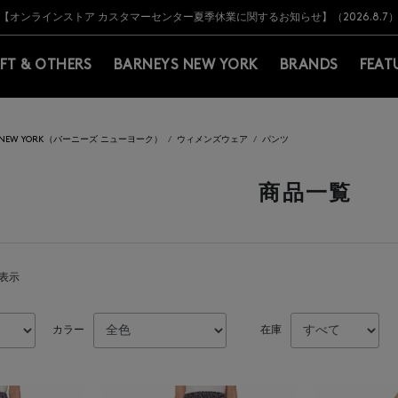
Y BARNEYS＞会員のお客様は11,000円（税込）以上のお買上げで常時送料無
Y BARNEYS＞会員のお客様は11,000円（税込）以上のお買上げで常時送料無
【オンラインストア カスタマーセンター夏季休業に関するお知らせ】（2026.8.7
【夏季休業に伴う返品・交換承り一時停止のお知らせ】（2026.8.5）
熊本県を中心とした地震の影響によるお荷物のお届けについて
【夏季休業に伴う出荷一時停止のお知らせ】(2026.8.7)
【夏季休業に伴う出荷一時停止のお知らせ】(2026.8.7)
【開催中】SUMMER SALEのご案内・ご注意事項
IFT & OTHERS
BARNEYS NEW YORK
BRANDS
FEAT
S NEW YORK（バーニーズ ニューヨーク）
ウィメンズウェア
パンツ
商品一覧
を表示
カラー
在庫