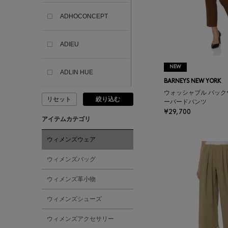
ADHOCONCEPT
ADIEU
NEW
ADLIN HUE
BARNEYS NEW YORK
ウォッシャブル バック
リセット
絞り込む
ADVISORY BOARD
ーパードパンツ
CRYSTALS
¥29,700
アイテムカテゴリ
AESOP
ウィメンズウェア
ウィメンズバッグ
AETA
ウィメンズ革小物
AKIKO OGAWA.
ウィメンズシューズ
ウィメンズアクセサリー
ALBERT THURSTON