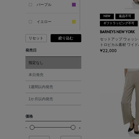
SANDAL
パープル
NEW
返品不可
ANDERSONS
イエロー
ギフトラッピング不可
BARNEYS NEW YORK
リセット
絞り込む
ANTIPAST
ピンク
セットアップ ウォッシ
トロピカル素材 ワイド
発売日
¥22,000
ANYA HINDMARCH
レッド
指定なし
ARCS LONDON
オレンジ
本日発売
1週間以内発売
ARIANNA
シルバー
1か月以内発売
ARIZONA LOVE
ゴールド
価格
ARMA
その他