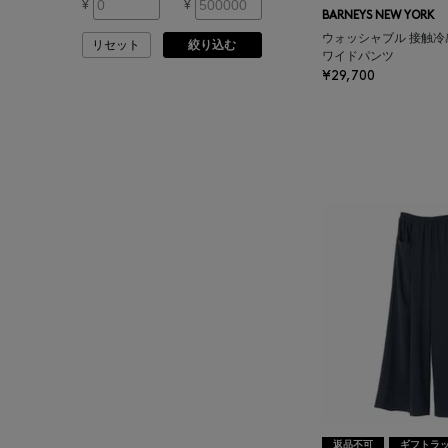
¥
¥
ASAUCE MELER
BARNEYS NEW YORK
ウォッシャブル 接触
リセット
絞り込む
ワイドパンツ
ATELIER AMBOISE
¥29,700
ATELIER EDITION
ATHENA NEW YORK
ATHLETICS FTWR
ATTO VANNUCCI
FIRENZE
AURALEE
AUTRY
返品不可
ギフトラ