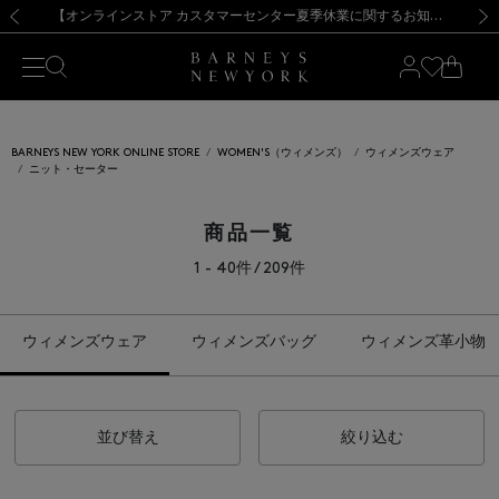
熊本県を中心とした地震の影響によるお荷物のお届けについて
【夏季休業に伴う出荷一時停止のお知らせ】(2026.8.7)
【夏季休業に伴う出荷一時停止のお知らせ】(2026.8.7)
【開催中】SUMMER SALEのご案内・ご注意事項
【オンラインストア カスタマーセンター夏季休業に関するお知らせ】（2026.8.7）
新規登録のお客様も対象！＜MY BARNEYS＞会員のお客様は11,000円（税込）以上のお買上げで常時送料無料！お買い物の際は会員登録を！
【夏季休業に伴う返品・交換承り一時停止のお知らせ】（2026.8.5）
新規登録のお客様も対象！＜MY BARNEYS＞会員のお客様は11,000円（税込）以上のお買上げで常時送料無料！お買い物の際は会員登録を！
前の画像
次の
BARNEYS NEW YORK ONLINE STORE
WOMEN'S（ウィメンズ）
ウィメンズウェア
ニット・セーター
商品一覧
1 - 40件 / 209件
ウィメンズウェア
ウィメンズバッグ
ウィメンズ革小物
並び替え
絞り込む