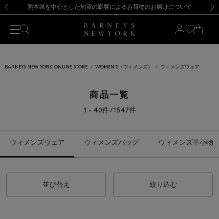
熊本県を中心とした地震の影響によるお荷物のお届けについて
【開催中】SUMMER SALEのご案内・ご注意事項
新規登録のお客様も対象！＜MY BARNEYS＞会員のお客様は11,000円（税込）以上のお買上げで常時送料無料！お買い物の際は会員登録を！
【夏季休業に伴う返品・交換承り一時停止のお知らせ】（2026.8.5）
新規登録のお客様も対象！＜MY BARNEYS＞会員のお客様は11,000円（税込）以上のお買上げで常時送料無料！お買い物の際は会員登録を！
【夏季休業に伴う返品・交換承り一時停止のお知らせ】（2026.8.5）
前の画像
次の
BARNEYS NEW YORK ONLINE STORE
WOMEN'S（ウィメンズ）
ウィメンズウェア
商品一覧
1 - 40件 / 1547件
ウィメンズウェア
ウィメンズバッグ
ウィメンズ革小物
並び替え
絞り込む