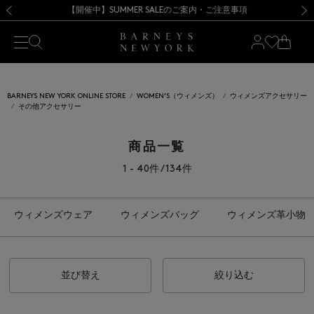
熊本県を中心とした地震の影響によるお荷物のお届けについて
【開催中】SUMMER SALEのご案内・ご注意事項
新規登録のお客様も対象！＜MY BARNEYS＞会員のお客様は11,000円（税込）以上のお買上げで常時送料無料！お買い物の際は会員登録を！
【夏季休業に伴う返品・交換承り一時停止のお知らせ】（2026.8.5）
新規登録のお客様も対象！＜MY BARNEYS＞会員のお客様は11,000円（税込）以上のお買上げで常時送料無料！お買い物の際は会員登録を！
【夏季休業に伴う返品・交換承り一時停止のお知らせ】（2026.8.5）
前の画像
次の
BARNEYS NEW YORK ONLINE STORE
WOMEN'S（ウィメンズ）
ウィメンズアクセサリー
その他アクセサリー
商品一覧
1 - 40件 / 134件
ウィメンズウェア
ウィメンズバッグ
ウィメンズ革小物
並び替え
絞り込む