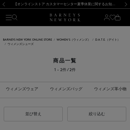
熊本県を中心とした地震の影響によるお荷物のお届けについて
【夏季休業に伴う出荷一時停止のお知らせ】(2026.8.7)
【夏季休業に伴う出荷一時停止のお知らせ】(2026.8.7)
【開催中】SUMMER SALEのご案内・ご注意事項
【オンラインストア カスタマーセンター夏季休業に関するお知らせ】（2026.8.7）
新規登録のお客様も対象！＜MY BARNEYS＞会員のお客様は11,000円（税込）以上のお買上げで常時送料無料！お買い物の際は会員登録を！
【夏季休業に伴う返品・交換承り一時停止のお知らせ】（2026.8.5）
新規登録のお客様も対象！＜MY BARNEYS＞会員のお客様は11,000円（税込）以上のお買上げで常時送料無料！お買い物の際は会員登録を！
前の画像
次の
BARNEYS NEW YORK ONLINE STORE
WOMEN'S（ウィメンズ）
D.A.T.E.（デイト）
ウィメンズシューズ
商品一覧
1 - 2件 / 2件
ウィメンズウェア
ウィメンズバッグ
ウィメンズ革小物
並び替え
絞り込む