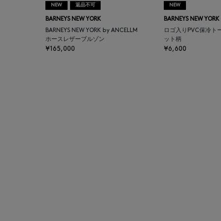
NEW
返品不可
NEW
AUTRY
BARNEYS NEW YORK
BARNEYS NEW YORK
BARNEYS NEW YORK by ANCELLM
ロゴ入りPVC保冷ト
BAGUTTA
ホースレザーブルゾン
ット柄
¥165,000
¥6,600
BAKUNE
BALENCIAGA
BARBA
BARNEYS NEW YORK
BARNEYS NEWYORK
BEAUTY
BASERANGE