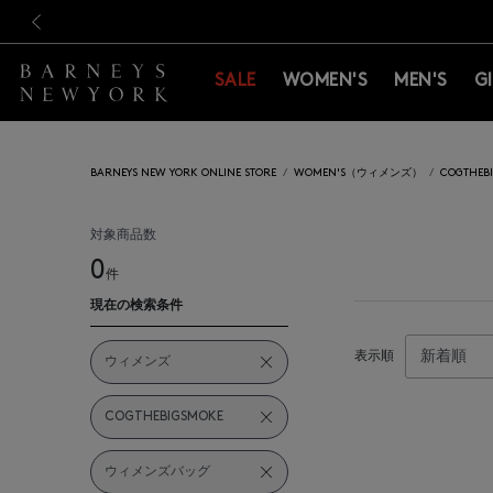
新規登録のお客様も対象！＜M
新規登録のお客様も対象！＜M
前の画像
SALE
WOMEN'S
MEN'S
G
BARNEYS NEW YORK ONLINE STORE
WOMEN'S（ウィメンズ）
COGTHE
対象商品数
0
件
現在の検索条件
表示順
ウィメンズ
COGTHEBIGSMOKE
ウィメンズバッグ