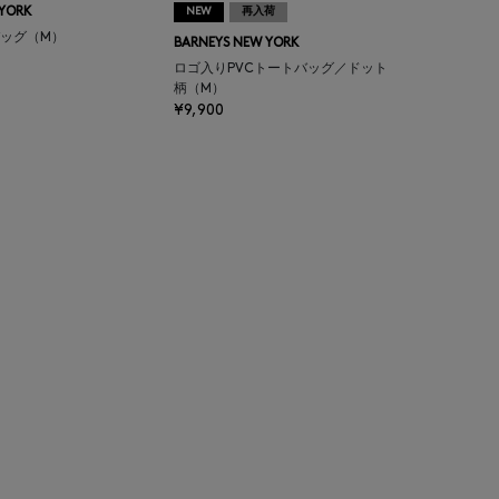
 YORK
NEW
再入荷
ッグ（M）
BARNEYS NEW YORK
ロゴ入りPVCトートバッグ／ドット
柄（M）
¥9,900