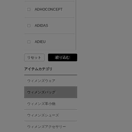
ADHOCONCEPT
ADIDAS
ADIEU
リセット
絞り込む
ADLIN HUE
アイテムカテゴリ
ADVISORY BOARD
CRYSTALS
ウィメンズウェア
ウィメンズバッグ
AESOP
ウィメンズ革小物
AETA
ウィメンズシューズ
ウィメンズアクセサリー
AKIKO OGAWA.