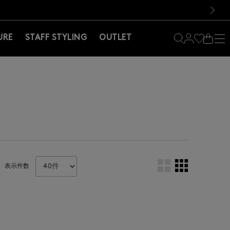
料！お買い物の際は会員登録を！
料！お買い物の際は会員登録を！
次の画像
URE
STAFF STYLING
OUTLET
表示件数
。