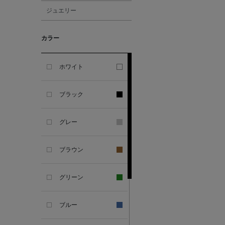
ジュエリー
ALBERT THURSTON
カラー
ALESSANDRO
GHERARDI
ホワイト
ALL THE WAYS TO SAY
ブラック
ALPO
グレー
ALTEA
ブラウン
AMIRI
グリーン
AMOMENTO
ブルー
ANCELLM