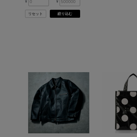
¥
¥
ARMA
リセット
絞り込む
ASAUCE MELER
ATELIER AMBOISE
ATELIER EDITION
ATHENA NEW YORK
ATHLETICS FTWR
ATTO VANNUCCI
FIRENZE
AURALEE