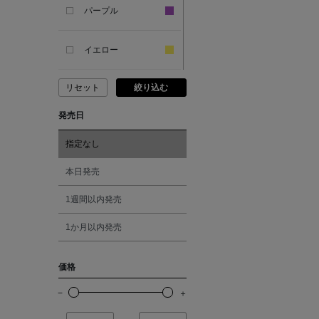
パープル
ANCIENT GREEK
SANDAL
イエロー
リセット
絞り込む
ANDERSONS
ピンク
発売日
ANTIPAST
レッド
指定なし
ANYA HINDMARCH
オレンジ
本日発売
1週間以内発売
ARCS LONDON
シルバー
1か月以内発売
ARIANNA
ゴールド
価格
ARIZONA LOVE
その他