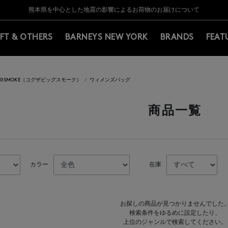
Y BARNEYS＞会員のお客様は11,000円（税込）以上のお買上げで常時送料無
Y BARNEYS＞会員のお客様は11,000円（税込）以上のお買上げで常時送料無
【夏季休業に伴う返品・交換承り一時停止のお知らせ】（2026.8.5）
【夏季休業に伴う返品・交換承り一時停止のお知らせ】（2026.8.5）
熊本県を中心とした地震の影響によるお荷物のお届けについて
【開催中】SUMMER SALEのご案内・ご注意事項
IFT & OTHERS
BARNEYS NEW YORK
BRANDS
FEAT
BIGSMOKE（コグザビッグスモーク）
ウィメンズバッグ
商品一覧
カラー
在庫
お探しの商品が見つかりませんでした
検索条件をゆるめに設定したり、
上位のジャンルで検索してください。